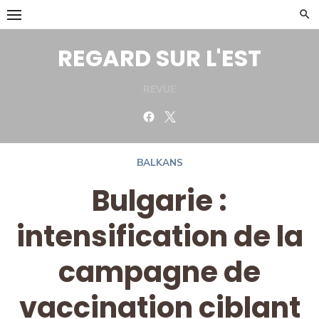
Skip
to
content
REGARD SUR L'EST
REVUE
Facebook
Twitter
BALKANS
Bulgarie :
intensification de la
campagne de
vaccination ciblant