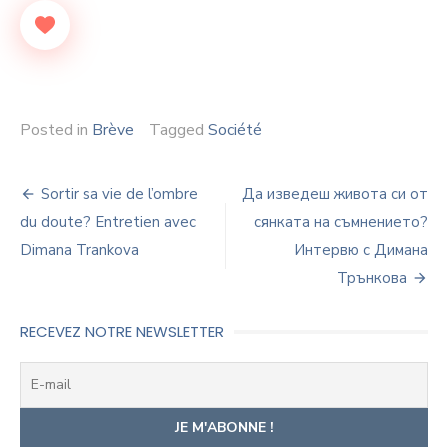
Posted in
Brève
Tagged
Société
Navigation
Sortir sa vie de l’ombre
Да изведеш живота си от
de
du doute? Entretien avec
сянката на съмнението?
Dimana Trankova
Интервю с Димана
l’article
Трънкова
RECEVEZ NOTRE NEWSLETTER