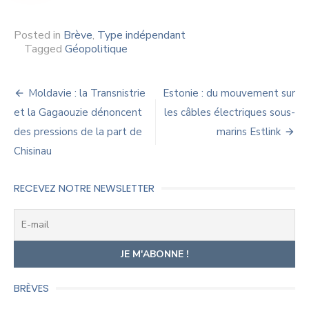
Posted in
Brève
,
Type indépendant
Tagged
Géopolitique
Navigation
Moldavie : la Transnistrie
Estonie : du mouvement sur
de
et la Gagaouzie dénoncent
les câbles électriques sous-
des pressions de la part de
marins Estlink
l’article
Chisinau
RECEVEZ NOTRE NEWSLETTER
BRÈVES