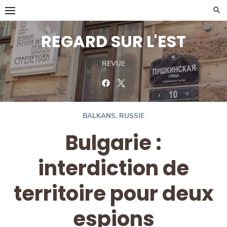
Skip
to
content
REGARD SUR L'EST
REVUE
Facebook
Twitter
BALKANS
,
RUSSIE
Bulgarie :
interdiction de
territoire pour deux
espions