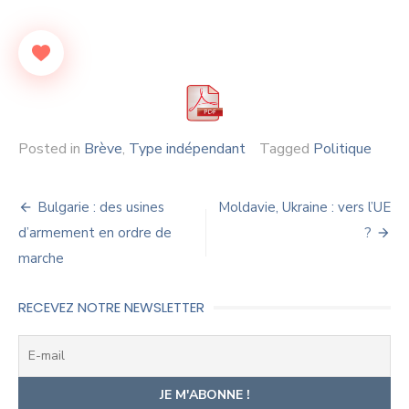
Posted in
Brève
,
Type indépendant
Tagged
Politique
Navigation
Bulgarie : des usines
Moldavie, Ukraine : vers l’UE
de
d’armement en ordre de
?
marche
l’article
RECEVEZ NOTRE NEWSLETTER