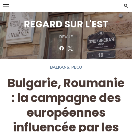
Skip
to
content
REGARD SUR L'EST
REVUE
Facebook
Twitter
BALKANS
,
PECO
Bulgarie, Roumanie
: la campagne des
européennes
influencée par les