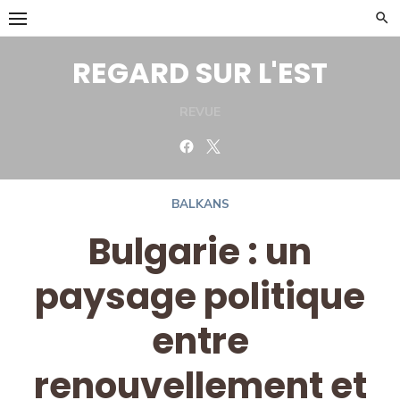
Skip
to
content
REGARD SUR L'EST
REVUE
Facebook
Twitter
BALKANS
Bulgarie : un
paysage politique
entre
renouvellement et