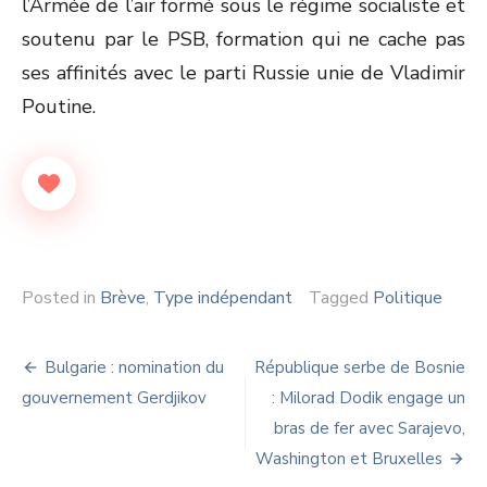
l’Armée de l’air formé sous le régime socialiste et
soutenu par le PSB, formation qui ne cache pas
ses affinités avec le parti Russie unie de Vladimir
Poutine.
Posted in
Brève
,
Type indépendant
Tagged
Politique
Navigation
Bulgarie : nomination du
République serbe de Bosnie
de
gouvernement Gerdjikov
: Milorad Dodik engage un
bras de fer avec Sarajevo,
l’article
Washington et Bruxelles