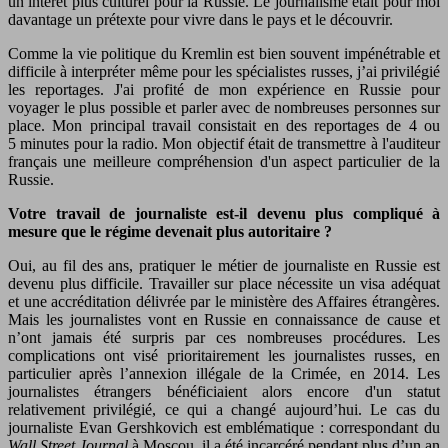
un intérêt plus culturel pour la Russie. Le journalisme était pour moi
davantage un prétexte pour vivre dans le pays et le découvrir.
Comme la vie politique du Kremlin est bien souvent impénétrable et
difficile à interpréter même pour les spécialistes russes, j’ai privilégié
les reportages. J'ai profité de mon expérience en Russie pour
voyager le plus possible et parler avec de nombreuses personnes sur
place. Mon principal travail consistait en des reportages de 4 ou
5 minutes pour la radio. Mon objectif était de transmettre à l'auditeur
français une meilleure compréhension d'un aspect particulier de la
Russie.
Votre travail de journaliste est-il devenu plus compliqué à
mesure que le régime devenait plus autoritaire ?
Oui, au fil des ans, pratiquer le métier de journaliste en Russie est
devenu plus difficile. Travailler sur place nécessite un visa adéquat
et une accréditation délivrée par le ministère des Affaires étrangères.
Mais les journalistes vont en Russie en connaissance de cause et
n’ont jamais été surpris par ces nombreuses procédures. Les
complications ont visé prioritairement les journalistes russes, en
particulier après l’annexion illégale de la Crimée, en 2014. Les
journalistes étrangers bénéficiaient alors encore d'un statut
relativement privilégié, ce qui a changé aujourd’hui. Le cas du
journaliste Evan Gershkovich est emblématique : correspondant du
Wall Street Journal
à Moscou, il a été incarcéré pendant plus d’un an