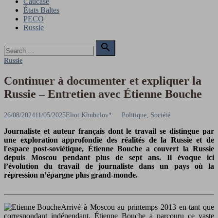
Caucase
États Baltes
PECO
Russie
Search

for:
Search
Russie
Continuer à documenter et expliquer la
Russie – Entretien avec Étienne Bouche
Posted
Author
26/08/2024
11/05/2025
Eliot Khubulov*
Politique, Société
on
Journaliste et auteur français dont le travail se distingue par
une exploration approfondie des réalités de la Russie et de
l'espace post-soviétique, Étienne Bouche a couvert la Russie
depuis Moscou pendant plus de sept ans. Il évoque ici
l’évolution du travail de journaliste dans un pays où la
répression n’épargne plus grand-monde.
Arrivé à Moscou au printemps 2013 en tant que
correspondant indépendant, Étienne Bouche a parcouru ce vaste