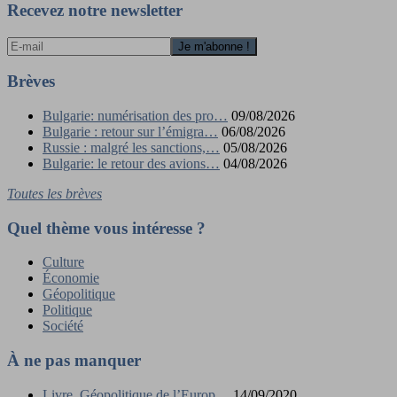
Recevez notre newsletter
Brèves
Bulgarie: numérisation des pro…
09/08/2026
Bulgarie : retour sur l’émigra…
06/08/2026
Russie : malgré les sanctions,…
05/08/2026
Bulgarie: le retour des avions…
04/08/2026
Toutes les brèves
Quel thème vous intéresse ?
Culture
Économie
Géopolitique
Politique
Société
À ne pas manquer
Livre. Géopolitique de l’Europ…
14/09/2020