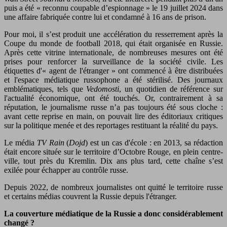
puis a été « reconnu coupable d’espionnage » le 19 juillet 2024 dans
une affaire fabriquée contre lui et condamné à 16 ans de prison.
Pour moi, il s’est produit une accélération du resserrement après la
Coupe du monde de football 2018, qui était organisée en Russie.
Après cette vitrine internationale, de nombreuses mesures ont été
prises pour renforcer la surveillance de la société civile. Les
étiquettes d'« agent de l'étranger » ont commencé à être distribuées
et l'espace médiatique russophone a été stérilisé. Des journaux
emblématiques, tels que
Vedomosti
, un quotidien de référence sur
l'actualité économique, ont été touchés. Or, contrairement à sa
réputation, le journalisme russe n’a pas toujours été sous cloche :
avant cette reprise en main, on pouvait lire des éditoriaux critiques
sur la politique menée et des reportages restituant la réalité du pays.
Le média
TV Rain
(
Dojd
) est un cas d'école : en 2013, sa rédaction
était encore située sur le territoire d’Octobre Rouge, en plein centre-
ville, tout près du Kremlin. Dix ans plus tard, cette chaîne s’est
exilée pour échapper au contrôle russe.
Depuis 2022, de nombreux journalistes ont quitté le territoire russe
et certains médias couvrent la Russie depuis l'étranger.
La couverture médiatique de la Russie a donc considérablement
changé ?