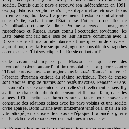
société. Depuis que le pays a retrouvé son indépendance en 1991,
ces populations russophones n'ont pas disparu et se retrouvent dans
un entre-deux, tiraillées. Le gouvernement estonien doit affronter
cette réalité, sachant que l'État russe l’utilise à des fins de
déstabilisation et que Vladimir Poutine a réussi à amalgamer
russophones et Russes. Ayant connu l’occupation soviétique, les
États baltes ont fait table rase de leur histoire commune avec la
Russie. Cette affirmation identitaire était une question de survie et,
aujourd’hui, c’est la Russie qui est jugée responsable des tragédies
commises par l’État soviétique. La Russie en tant qu’État.
Cette vision est rejetée par Moscou, ce qui crée des
incompréhensions aujourd’hui insurmontables. La guerre contre
l’Ukraine trouve aussi son origine dans le passé. Tout cela renvoie à
l'absence d'examen critique du régime soviétique. Trop de choses
sont taboues, trop de drames sont restés inavoués. Pendant 70 ans,
l'histoire n'a pas été racontée telle qu'elle s’est réellement passée. Il y
avait une chape de plomb de censure et il aurait fallu, dans les
années 1990, mettre ces horreurs sur la table pour essayer de
construire des relations saines avec les pays voisins et une société
civile apaisée. Boris Eltsine avait timidement tenté cela, mais il a été
vite rattrapé par la crise et le chaos de l'époque. Il a lancé la guerre
en Tchétchénie et renoué avec des pratiques impérialistes.
En Russie, admettre les faits signifierait trouver des responsables, et