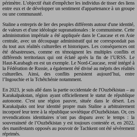
périmètre. L'objectif était d'empêcher les individus de tisser des liens
entre eux et de développer un sentiment d'appartenance à un groupe
ou une communauté.
Staline a entrepris de lier des peuples différents autour d'une identité,
de valeurs et d'une idéologie supranationales : le communisme. Cette
administration impériale a été appliquée dans le Caucase et en Asie
centrale, avec un découpage administratif qui ne correspondait pas
du tout aux réalités culturelles et historiques. Les conséquences ont
été désastreuses, comme en témoignent les multiples conflits et
différends territoriaux qui ont éclaté après la fin de l’URSS. Le
Haut-Karabagh en est un exemple. Le Nord-Caucase, resté intégré à
la Fédération de Russie, a également été divisé au mépris des réalités
culturelles. Ainsi, des conflits persistent aujourd’hui, entre
l’Ingouchie et la Tchétchénie notamment.
En 2023, je suis allé dans la partie occidentale de l'Ouzbékistan – au
Karakalpakstan, région ayant officiellement le statut de république
autonome. C'est une région pauvre, située dans le désert. Les
Karakalpaks ont leur identité propre mais Staline a arbitrairement
incorporé leur terre à la république soviétique d'Ouzbékistan. Or, ces
revendications identitaires n’ont pas disparu avec le temps : la
souveraineté de l’Ouzbékistan y est toujours contestée et, en 2022,
des manifestants opposés au pouvoir de Tachkent ont été sévèrement
réprimés.