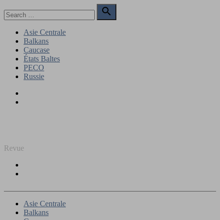
Skip
Search

to
for:
Search
content
Asie Centrale
Balkans
Caucase
États Baltes
PECO
Russie
Facebook
Twitter
REGARD SUR L'EST
Revue
Facebook
Twitter
Asie Centrale
Balkans