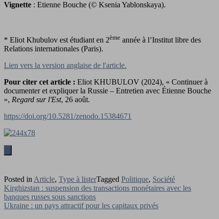
Vignette
: Etienne Bouche (© Ksenia Yablonskaya).
ème
* Eliot Khubulov est étudiant en 2
année à l’Institut libre des
Relations internationales (Paris).
Lien vers la version anglaise de l'article.
Pour citer cet article :
Eliot KHUBULOV (2024), « Continuer à
documenter et expliquer la Russie – Entretien avec Étienne Bouche
»,
Regard sur l'Est
, 26 août.
https://doi.org/10.5281/zenodo.15384671
Posted in
Article
,
Type à lister
Tagged
Politique
,
Société
Navigation
Kirghizstan : suspension des transactions monétaires avec les
banques russes sous sanctions
de
Ukraine : un pays attractif pour les capitaux privés
l’article