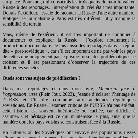
sur place. Pour moi, qui consacrais les trois quarts de mon travail en
Russie à des reportages, l'interprétation du réel était très importante.
Depuis l’extérieur, j'essaie de raconter la Russie d'une autre manière.
Pratiquer le journalisme à Paris est très différent : il y manque la
sensibilité du terrain.
Mais, même de l'extérieur, il est très important de continuer à
documenter et expliquer la Russie. J’explore notamment la
production documentaire. Je fais aussi des reportages dans la région
dite « post-soviétique », car s’il est important de ne pas voir les pays
de cette zone uniquement par le prisme russe, des problématiques se
croisent et il est passionnant d’observer la trajectoire de ces
différentes sociétés.
Quels sont vos sujets de prédilection ?
Dans mes reportages et dans mon livre,
Memorial face à
l’oppression russe
(Plein Jour, 2023), j’essaie d’éclairer l’héritage de
l’URSS et l’histoire commune aux anciennes républiques
soviétiques. En Russie, l'examen critique de l’URSS n'a pas été fait,
cette histoire est souvent intériorisée ou cachée, car difficile à
assumer. Cet héritage est ce qui m'intéresse le plus, ainsi que la
manière dont les pays voisins se construisent face à la Russie.
En Estonie, où les Soviétiques ont envoyé des populations russes
s’implanter après la guerre, les questions identitaires troublent la