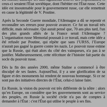
ceux-ci seraient l'État soviétique, dont l'héritier est l'État russe. Cette
idée est insoutenable pour le gouvernement russe, car elle remettrait
en cause la légitimité de V. Poutine.
Après la Seconde Guerre mondiale, l'Allemagne a dû se repentir et
reconnaître ses erreurs pour pouvoir avancer. Ce fut un travail très
difficile, mais nécessaire. Qui aurait pensé que, 70 ans plus tard, l'un
des plus grands alliés de la France serait l'Allemagne ?
L'organisation russe Memorial poussait à ce travail, mais cette idée a
été refusée par Poutine, qui répète que sans l’URSS, l’Europe
n'aurait pas gagné la guerre contre les nazis. Le pouvoir russe estime
que la Russie, qui était alors du côté des vainqueurs, n'a pas à se
justifier. Malheureusement, cette réécriture de l’histoire fait partie du
socle du pouvoir russe.
Dès la fin des années 2000, même Staline a commencé à être
disculpé de ses fautes. Aujourd'hui, il y a une glorification de sa
figure et des monuments lui rendent de nouveau hommage. Si ce ne
sont pas des initiatives directes de l’État, celui-ci laisse faire.
En Russie, la vision du pouvoir est très différente de la nôtre : alors
qu’en Europe, on considère que les gouvernements sont au service
des peuples, en Russie la société civile n'a pas de comptes à
demander à l'État : c'est l'État qui utilise le peuple à ses fins.