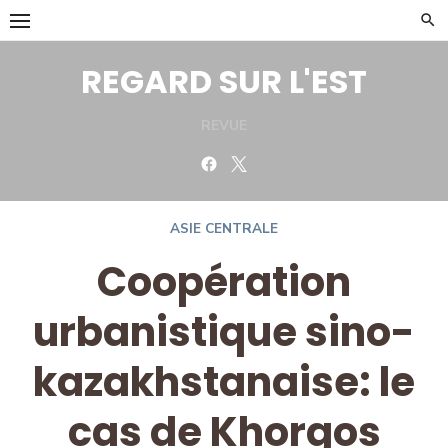
Skip
to
content
REGARD SUR L'EST
REVUE
Facebook
Twitter
ASIE CENTRALE
Coopération
urbanistique sino-
kazakhstanaise: le
cas de Khorgos