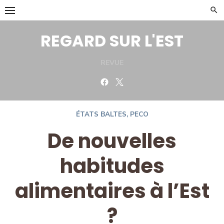
Skip
to
content
REGARD SUR L'EST
REVUE
Facebook
Twitter
ÉTATS BALTES
,
PECO
De nouvelles
habitudes
alimentaires à l’Est
?