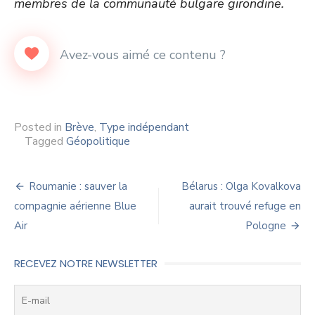
membres de la communauté bulgare girondine.
Posted in
Brève
,
Type indépendant
Tagged
Géopolitique
Navigation
Roumanie : sauver la
Bélarus : Olga Kovalkova
de
compagnie aérienne Blue
aurait trouvé refuge en
Air
Pologne
l’article
RECEVEZ NOTRE NEWSLETTER