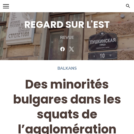
Skip
to
content
REGARD SUR L'EST
REVUE
Facebook
Twitter
BALKANS
Des minorités
bulgares dans les
squats de
l’agglomération