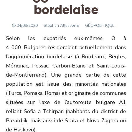
bordelaise
POSTED
Author
04/09/2020
Stéphan Altasserre
GÉOPOLITIQUE
ON
Selon les expatriés eux-mêmes, 3 à
4 000 Bulgares résideraient actuellement dans
l’agglomération bordelaise (à Bordeaux, Bègles,
Mérignac, Pessac, Carbon-Blanc et Saint-Louis-
de-Montferrand). Une grande partie de cette
population est issue des minorités nationales
(Turcs, Pomaks, Roms) et originaire de communes
situées sur l’axe de l’autoroute bulgare A1
reliant Sofia à Tchirpan (habitants du district de
Pazardjik, mais aussi de Stara et Nova Zagora ou
de Haskovo).