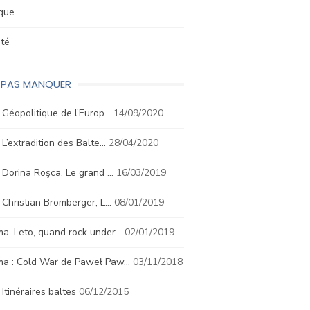
ique
été
E PAS MANQUER
. Géopolitique de l’Europ…
14/09/2020
. L’extradition des Balte…
28/04/2020
. Dorina Roşca, Le grand …
16/03/2019
. Christian Bromberger, L…
08/01/2019
a. Leto, quand rock under…
02/01/2019
ma : Cold War de Paweł Paw…
03/11/2018
. Itinéraires baltes
06/12/2015