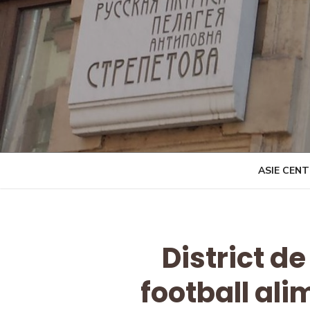
Skip
to
content
ASIE CEN
District de
football ali