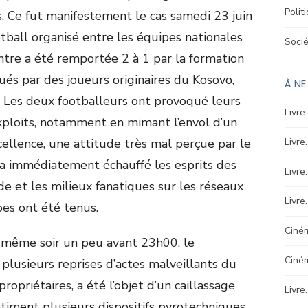
Polit
s. Ce fut manifestement le cas samedi 23 juin
tball organisé entre les équipes nationales
Soci
ntre a été remportée 2 à 1 par la formation
és par des joueurs originaires du Kosovo,
À N
. Les deux footballeurs ont provoqué leurs
Livre
exploits, notamment en mimant l’envol d’un
cellence, une attitude très mal perçue par le
Livre
a immédiatement échauffé les esprits des
Livre
e et les milieux fanatiques sur les réseaux
Livre
es ont été tenus.
Ciném
le même soir un peu avant 23h00, le
Ciné
 plusieurs reprises d’actes malveillants du
propriétaires, a été l’objet d’un caillassage
Livre
âtiment plusieurs dispositifs pyrotechniques,