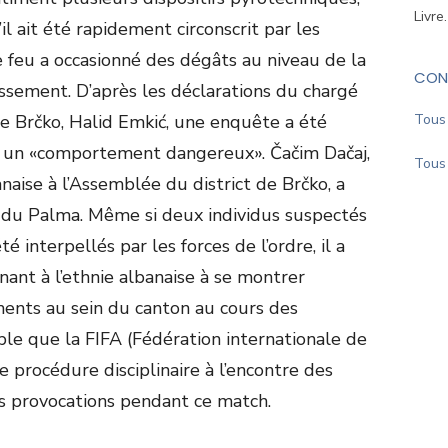
Livre
l ait été rapidement circonscrit par les
e feu a occasionné des dégâts au niveau de la
CON
lissement. D’après les déclarations du chargé
e Brčko, Halid Emkić, une enquête a été
Tous 
r un «comportement dangereux». Čačim Dačaj,
Tous 
naise à l’Assemblée du district de Brčko, a
du Palma. Même si deux individus suspectés
té interpellés par les forces de l’ordre, il a
ant à l’ethnie albanaise à se montrer
ents au sein du canton au cours des
table que la FIFA (Fédération internationale de
e procédure disciplinaire à l’encontre des
s provocations pendant ce match.