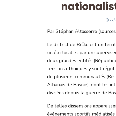
nationalis
PO
27/
ON
Par Stéphan Altasserre (sources
Le district de Brčko est un terri
un élu local et par un supervi
deux grandes entités (Républiq
tensions ethniques y sont régul
de plusieurs communautés (Bosn
Albanais de Bosnie), dont les in
divisées depuis la guerre de Bo
De telles dissensions apparaisse
événements sportifs médiatisés, 