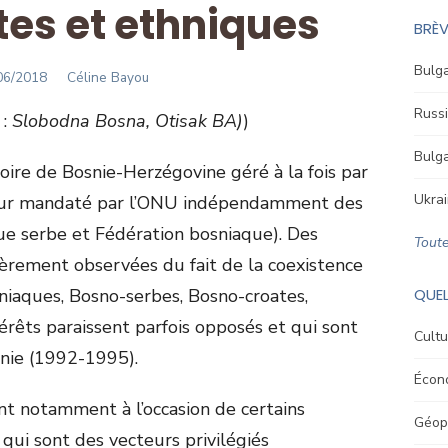
tes et ethniques
BRÈV
Bulga
STED
Author
06/2018
Céline Bayou
Russi
 :
Slobodna Bosna, Otisak BA)
)
Bulga
toire de Bosnie-Herzégovine géré à la fois par
Ukrai
seur mandaté par l’ONU indépendamment des
ue serbe et Fédération bosniaque). Des
Toute
ièrement observées du fait de la coexistence
iaques, Bosno-serbes, Bosno-croates,
QUEL
térêts paraissent parfois opposés et qui sont
Cultu
snie (1992-1995).
Écon
nt notamment à l’occasion de certains
Géopo
qui sont des vecteurs privilégiés