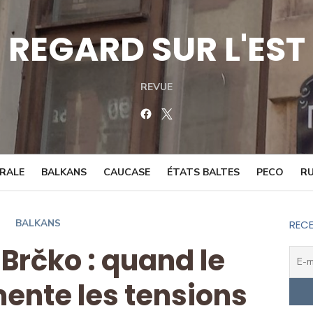
REGARD SUR L'EST
REVUE
Facebook
Twitter
TRALE
BALKANS
CAUCASE
ÉTATS BALTES
PECO
RU
BALKANS
RECE
 Brčko : quand le
mente les tensions