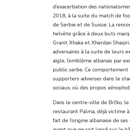
d’exacerbation des nationalisme
2018, à la suite du match de foo
de Serbie et de Suisse. La renco
helvète grâce à deux buts marqu
Granit Xhaka et Xherdan Shaqiri
adversaires à la suite de leurs 
aigle, l’emblème albanais par ex
public serbe. Ce comportement 
supporters adverses dans le stad
sociaux, où des propos xénophob
Dans le centre-ville de Brčko, 
restaurant Palma, déjà victime à
fait de l’origine albanaise de ses 
avant que ne soit lancé sur le b