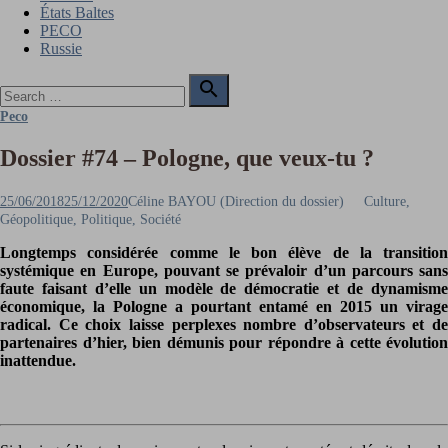
États Baltes
PECO
Russie
Search

for:
Search
Peco
Dossier #74 – Pologne, que veux-tu ?
Posted
Author
25/06/2018
25/12/2020
Céline BAYOU (Direction du dossier)
Culture,
on
Géopolitique, Politique, Société
Longtemps considérée comme le bon élève de la transition
systémique en Europe, pouvant se prévaloir d’un parcours sans
faute faisant d’elle un modèle de démocratie et de dynamisme
économique, la Pologne a pourtant entamé en 2015 un virage
radical. Ce choix laisse perplexes nombre d’observateurs et de
partenaires d’hier, bien démunis pour répondre à cette évolution
inattendue.