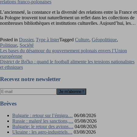
relations franco-polonaises
L’ancienneté, la constance et la diversité des relations entre la France et
la Pologne trouvent tout naturellement un reflet dans les collections de
nombreuses bibliothèques et institutions culturelles. Aujourd’hui, les…
Posted in
Dossier
,
Type à lister
Tagged
Culture
,
Géopolitique
,
Politique
,
Société
Navigation
Les bases du désamour du gouvernement polonais envers l’Union
européenne
de
District de Brčko : quand le football alimente les tensions nationalistes
l’article
et ethniques
Recevez notre newsletter
Brèves
Bulgarie : retour sur l’émigra…
06/08/2026
Russie : malgré les sanctions,…
05/08/2026
Bulgarie: le retour des avions…
04/08/2026
Ukraine : les agro-industriels…
03/08/2026