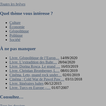
Toutes les brèves
Quel thème vous intéresse ?
Culture
Économie
Géopolitique
Politique
Société
À ne pas manquer
Livre. Géopolitique de l’Europ…
14/09/2020
Livre. L’extradition des Balte…
28/04/2020
Livre. Dorina Roşca, Le grand …
16/03/2019
Livre. Christian Bromberger, L…
08/01/2019
Cinéma. Leto, quand rock under…
02/01/2019
Cinéma : Cold War de Paweł Paw…
03/11/2018
Livre. Itinéraires baltes
06/12/2015
Livre. Turcs en Europe –…
01/07/2007
Consultez…
Tous les dossiers