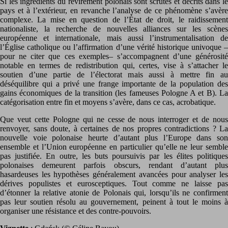
Si les ingrédients du revirement polonais sont scrutés et décrits dans le
pays et à l’extérieur, en revanche l’analyse de ce phénomène s’avère
complexe. La mise en question de l’État de droit, le raidissement
nationaliste, la recherche de nouvelles alliances sur les scènes
européenne et internationale, mais aussi l’instrumentalisation de
l’Église catholique ou l’affirmation d’une vérité historique univoque –
pour ne citer que ces exemples– s’accompagnent d’une générosité
notable en termes de redistribution qui, certes, vise à s’attacher le
soutien d’une partie de l’électorat mais aussi à mettre fin au
déséquilibre qui a privé une frange importante de la population des
gains économiques de la transition (les fameuses Pologne A et B). La
catégorisation entre fin et moyens s’avère, dans ce cas, acrobatique.
Que veut cette Pologne qui ne cesse de nous interroger et de nous
renvoyer, sans doute, à certaines de nos propres contradictions ? La
nouvelle voie polonaise heurte d’autant plus l’Europe dans son
ensemble et l’Union européenne en particulier qu’elle ne leur semble
pas justifiée. En outre, les buts poursuivis par les élites politiques
polonaises demeurent parfois obscurs, rendant d’autant plus
hasardeuses les hypothèses généralement avancées pour analyser les
dérives populistes et eurosceptiques. Tout comme ne laisse pas
d’étonner la relative atonie de Polonais qui, lorsqu’ils ne confirment
pas leur soutien résolu au gouvernement, peinent à tout le moins à
organiser une résistance et des contre-pouvoirs.