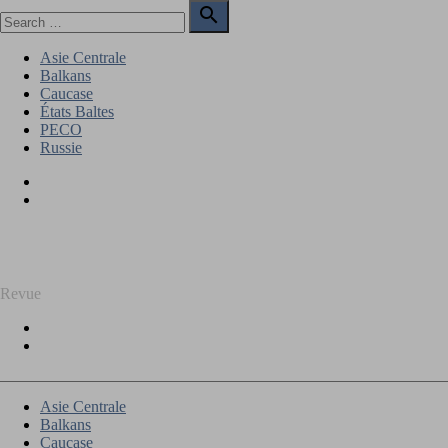
Skip
Search

to
for:
Search
content
Asie Centrale
Balkans
Caucase
États Baltes
PECO
Russie
Facebook
Twitter
REGARD SUR L'EST
Revue
Facebook
Twitter
Asie Centrale
Balkans
Caucase