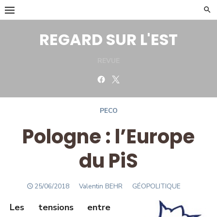
Skip
to
content
REGARD SUR L'EST
REVUE
Facebook
Twitter
PECO
Pologne : l’Europe
du PiS
POSTED
Author
25/06/2018
Valentin BEHR
GÉOPOLITIQUE
ON
Les tensions entre