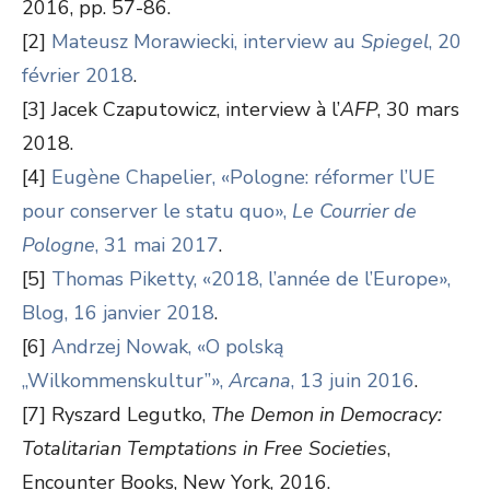
2016, pp. 57-86.
[2]
Mateusz Morawiecki, interview au
Spiegel
, 20
février 2018
.
[3] Jacek Czaputowicz, interview à l’
AFP
, 30 mars
2018.
[4]
Eugène Chapelier, «Pologne: réformer l’UE
pour conserver le statu quo»,
Le Courrier de
Pologne
, 31 mai 2017
.
[5]
Thomas Piketty, «2018, l’année de l’Europe»,
Blog, 16 janvier 2018
.
[6]
Andrzej Nowak, «O polską
„Wilkommenskultur”»,
Arcana
, 13 juin 2016
.
[7] Ryszard Legutko,
The Demon in Democracy:
Totalitarian Temptations in Free Societies
,
Encounter Books, New York, 2016.