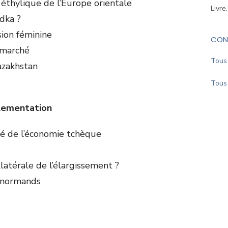
n éthylique de l’Europe orientale
Livre
odka ?
sion féminine
CON
 marché
Tous 
azakhstan
Tous 
glementation
ité de l’économie tchèque
llatérale de l’élargissement ?
s normands