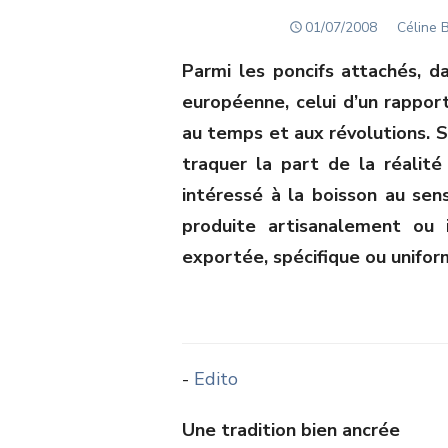
POSTED
Author
01/07/2008
Céline B
ON
Parmi les poncifs attachés, da
européenne, celui d’un rapport
au temps et aux révolutions. S
traquer la part de la réalité
intéressé à la boisson au sens
produite artisanalement ou 
exportée, spécifique ou unifo
-
Edito
Une tradition bien ancrée