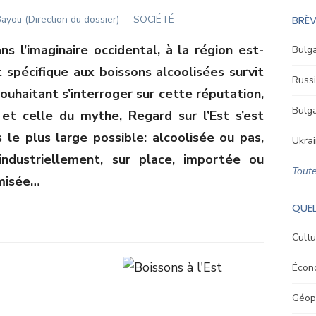
ayou (Direction du dossier)
SOCIÉTÉ
BRÈV
ns l’imaginaire occidental, à la région est-
Bulga
 spécifique aux boissons alcoolisées survit
Russi
ouhaitant s’interroger sur cette réputation,
Bulga
 et celle du mythe, Regard sur l’Est s’est
 le plus large possible: alcoolisée ou pas,
Ukrai
industriellement, sur place, importée ou
Toute
rmisée…
QUEL
Cultu
Écon
Géopo