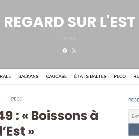
REGARD SUR L'EST
REVUE
Facebook
Twitter
TRALE
BALKANS
CAUCASE
ÉTATS BALTES
PECO
RU
PECO
RECE
9 : « Boissons à
l’Est »