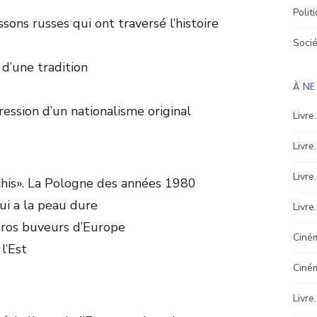
Polit
ssons russes qui ont traversé l’histoire
Soci
 d’une tradition
À N
ression d’un nationalisme original
Livre
Livre
Livre
ichis». La Pologne des années 1980
qui a la peau dure
Livre
 gros buveurs d’Europe
Ciném
l’Est
Ciné
Livre