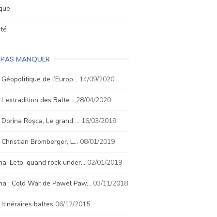
ique
été
E PAS MANQUER
. Géopolitique de l’Europ…
14/09/2020
. L’extradition des Balte…
28/04/2020
. Dorina Roşca, Le grand …
16/03/2019
. Christian Bromberger, L…
08/01/2019
a. Leto, quand rock under…
02/01/2019
ma : Cold War de Paweł Paw…
03/11/2018
. Itinéraires baltes
06/12/2015