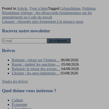
Posted in
Article
,
Type à lister
Tagged
Géopolitique
,
Politique
Navigation
République tchèque : des désaccords fondamentaux sur les
amendements au Code du travail
de
Lituanie : répondre plus fermement à la menace russe
l’article
Recevez notre newsletter
Brèves
Bulgarie : retour sur l’émigra…
06/08/2026
Russie : malgré les sanctions,…
05/08/2026
Bulgarie: le retour des avions…
04/08/2026
Ukraine : les agro-industriels…
03/08/2026
Toutes les brèves
Quel thème vous intéresse ?
Culture
Économie
Géopolitique