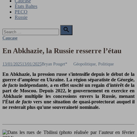
Caucase
États Baltes
PECO
Russie
Search

for:
Search
Caucase
En Abkhazie, la Russie resserre l’étau
Posted
Author
13/01/2025
13/01/2025
Bryan Pouget*
Géopolitique, Politique
on
En Abkhazie, la pression russe s'intensifie depuis le début de la
guerre d’ampleur en Ukraine. La région séparatiste de Géorgie,
de facto
indépendante, a en effet suscité un regain d'intérêt de la
part de Moscou. Depuis 2022, le gouvernement en exercice en
Abkhazie multiplie les concessions envers la Russie, menant
l’État
de facto
vers une situation de quasi-protectorat auquel il
ne resterait plus qu'une souveraineté nominale.