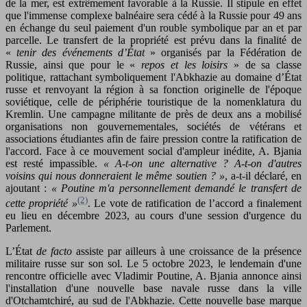
de la mer, est extrêmement favorable à la Russie. Il stipule en effet
que l'immense complexe balnéaire sera cédé à la Russie pour 49 ans
en échange du seul paiement d'un rouble symbolique par an et par
parcelle. Le transfert de la propriété est prévu dans la finalité de
«
tenir des événements d’État
» organisés par la Fédération de
Russie, ainsi que pour le «
repos et les loisirs
» de sa classe
politique, rattachant symboliquement l'Abkhazie au domaine d’État
russe et renvoyant la région à sa fonction originelle de l'époque
soviétique, celle de périphérie touristique de la nomenklatura du
Kremlin. Une campagne militante de près de deux ans a mobilisé
organisations non gouvernementales, sociétés de vétérans et
associations étudiantes afin de faire pression contre la ratification de
l'accord. Face à ce mouvement social d'ampleur inédite, A. Bjania
est resté impassible.
« A-t-on une alternative ? A-t-on d'autres
voisins qui nous donneraient le même soutien ? »
, a-t-il déclaré, en
ajoutant :
« Poutine m'a personnellement demandé le transfert de
(2)
cette propriété »
. Le vote de ratification de l’accord a finalement
eu lieu en décembre 2023, au cours d'une session d'urgence du
Parlement.
L’État
de facto
assiste par ailleurs à une croissance de la présence
militaire russe sur son sol. Le 5 octobre 2023, le lendemain d'une
rencontre officielle avec Vladimir Poutine, A. Bjania annonce ainsi
l'installation d'une nouvelle base navale russe dans la ville
d'Otchamtchiré, au sud de l'Abkhazie. Cette nouvelle base marque