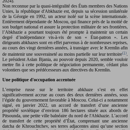
Non reconnue par la quasi-intégralité des États membres des Nations
Unies, la république d'Abkhazie est, depuis sa sécession unilatérale
de la Géorgie en 1992, un acteur isolé sur la scène internationale.
Entièrement dépendante de Moscou, qui finance près de la moitié de
son budget national et assure la protection militaire de ses frontières,
l’Abkhazie a pourtant toujours été prompte à maintenir un certain
degré d’indépendance vis-à-vis de son « État-patron ». Les
dirigeants abkhazes sont en effet parvenus à de nombreuses reprises,
au cours des vingt dernières années, à transiger avec le Kremlin afin
(1)
de maintenir une souveraineté au moins partielle sur leur territoire
.
Le président Aslan Bjania, au pouvoir depuis 2020, semble vouloir
mettre fin à cette politique de négociation permanente, cédant plus
volontiers que ses prédécesseurs aux directives du Kremlin.
Une politique d'occupation accentuée
L’emprise russe sur le territoire abkhaze s’est en effet
significativement accrue au cours des deux dernières années, sous
l’égide du gouvernement favorable à Moscou. Celui-ci a notamment
signé, en janvier 2022, un accord de transfert d’une ancienne
propriété soviétique d’environ 186 hectares située aux abords de
Pitsounda, une petite ville balnéaire du nord de l'Abkhazie. L’accord
de transfert de cette propriété d’État, comprenant une ancienne
datcha de Khrouchtchev, ses terres adjacentes ainsi qu’une section