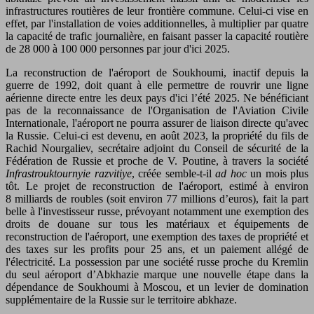
infrastructures routières de leur frontière commune. Celui-ci vise en
effet, par l'installation de voies additionnelles, à multiplier par quatre
la capacité de trafic journalière, en faisant passer la capacité routière
de 28 000 à 100 000 personnes par jour d'ici 2025.
La reconstruction de l'aéroport de Soukhoumi, inactif depuis la
guerre de 1992, doit quant à elle permettre de rouvrir une ligne
aérienne directe entre les deux pays d'ici l’été 2025. Ne bénéficiant
pas de la reconnaissance de l'Organisation de l'Aviation Civile
Internationale, l'aéroport ne pourra assurer de liaison directe qu'avec
la Russie. Celui-ci est devenu, en août 2023, la propriété du fils de
Rachid Nourgaliev, secrétaire adjoint du Conseil de sécurité de la
Fédération de Russie et proche de V. Poutine, à travers la société
Infrastrouktournyie razvitiye
, créée semble-t-il
ad hoc
un mois plus
tôt. Le projet de reconstruction de l'aéroport, estimé à environ
8 milliards de roubles (soit environ 77 millions d’euros), fait la part
belle à l'investisseur russe, prévoyant notamment une exemption des
droits de douane sur tous les matériaux et équipements de
reconstruction de l'aéroport, une exemption des taxes de propriété et
des taxes sur les profits pour 25 ans, et un paiement allégé de
l'électricité. La possession par une société russe proche du Kremlin
du seul aéroport d’Abkhazie marque une nouvelle étape dans la
dépendance de Soukhoumi à Moscou, et un levier de domination
supplémentaire de la Russie sur le territoire abkhaze.