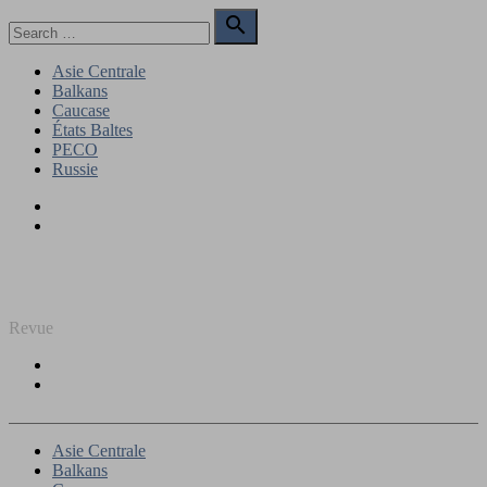
Skip
Search

to
for:
Search
content
Asie Centrale
Balkans
Caucase
États Baltes
PECO
Russie
Facebook
Twitter
REGARD SUR L'EST
Revue
Facebook
Twitter
Asie Centrale
Balkans