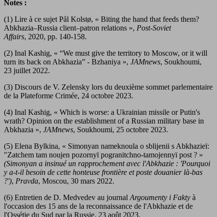
Notes :
(1) Lire à ce sujet Pål Kolstø, « Biting the hand that feeds them?
Abkhazia–Russia client–patron relations »,
Post-Soviet
Affairs
, 2020, pp. 140-158.
(2) Inal Kashig, « “We must give the territory to Moscow, or it will
turn its back on Abkhazia” - Bzhaniya »,
JAMnews
, Soukhoumi,
23 juillet 2022.
(3) Discours de V. Zelensky lors du deuxième sommet parlementaire
de la Plateforme Crimée, 24 octobre 2023.
(4) Inal Kashig, « Which is worse: a Ukrainian missile or Putin's
wrath? Opinion on the establishment of a Russian military base in
Abkhazia »,
JAMnews
, Soukhoumi, 25 octobre 2023.
(5) Elena Bylkina, « Simonyan nameknoula o sblijenii s Abkhazieï:
"Zatchem tam noujen pozornyï pogranitchno-tamojennyï post ? »
(Simonyan a insinué un rapprochement avec l'Abkhazie : 'Pourquoi
y a-t-il besoin de cette honteuse frontière et poste douanier là-bas
?')
,
Pravda
, Moscou, 30 mars 2022.
(6) Entretien de D. Medvedev au journal
Argoumenty i Fakty
à
l'occasion des 15 ans de la reconnaissance de l'Abkhazie et de
l'Ossétie du Sud par la Russie, 23 août 2023.