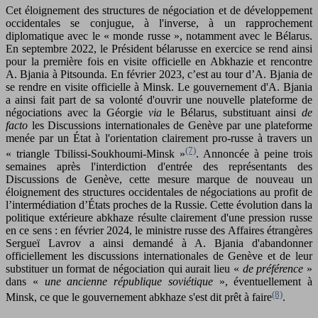
Cet éloignement des structures de négociation et de développement
occidentales se conjugue, à l'inverse, à un rapprochement
diplomatique avec le « monde russe », notamment avec le Bélarus.
En septembre 2022, le Président bélarusse en exercice se rend ainsi
pour la première fois en visite officielle en Abkhazie et rencontre
A. Bjania à Pitsounda. En février 2023, c’est au tour d’A. Bjania de
se rendre en visite officielle à Minsk. Le gouvernement d'A. Bjania
a ainsi fait part de sa volonté d'ouvrir une nouvelle plateforme de
négociations avec la Géorgie
via
le Bélarus, substituant ainsi
de
facto
les Discussions internationales de Genève par une plateforme
menée par un État à l'orientation clairement pro-russe à travers un
(7)
« triangle Tbilissi-Soukhoumi-Minsk »
. Annoncée à peine trois
semaines après l'interdiction d'entrée des représentants des
Discussions de Genève, cette mesure marque de nouveau un
éloignement des structures occidentales de négociations au profit de
l’intermédiation d’États proches de la Russie. Cette évolution dans la
politique extérieure abkhaze résulte clairement d'une pression russe
en ce sens : en février 2024, le ministre russe des Affaires étrangères
Sergueï Lavrov a ainsi demandé à A. Bjania d'abandonner
officiellement les discussions internationales de Genève et de leur
substituer un format de négociation qui aurait lieu «
de préférence
»
dans «
une ancienne république soviétique
», éventuellement à
(8)
Minsk, ce que le gouvernement abkhaze s'est dit prêt à faire
.