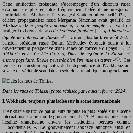
Cette unification croissante s’accompagne d'un discours russe
évoquant de plus en plus fréquemment l'idée d'une intégration
territoriale de l'Abkhazie. En voyage à Soukhoumi en avril 2022, la
célèbre propagandiste russe Margarita Simonian avait qualifié les
Abkhazes de
« peuple lumineux »
,
« notre peuple »
, avant de
fustiger l'existence de
« cette honteuse frontière
[…]
qui humilie la
(5)
dignité de millions de Russes »
. Un an plus tard, en août 2023,
l'ancien président russe Dmitri Medvedev évoquait quant à lui
ouvertement la perspective d'une annexion formelle du pays :
« En
Abkhazie et en Ossétie du Sud, l'idée de rejoindre la Russie est
(6)
encore populaire. Et elle peut très bien être mise en œuvre »
. Ces
remises en question explicites de l'indépendance de l'Abkhazie ont
suscité un véritable scandale au sein de la république autoproclamée.
Dans les rues de Tbilissi (photo réalisée par l'auteur, février 2024).
L'Abkhazie, toujours plus isolée sur la scène internationale
L’Abkhazie se trouve par ailleurs de plus en plus isolée sur la scène
internationale, alors que le gouvernement d’A. Bjania manifeste une
hostilité grandissante envers les institutions perçues comme
« occidentales ». Le gouvernement abkhaze annonce ainsi en
décembre 2023 l'interdiction des projets financés par l'USAID, le