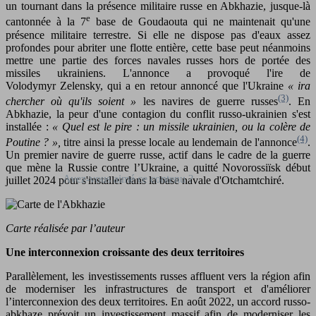
un tournant dans la présence militaire russe en Abkhazie, jusque-là
e
cantonnée à la 7
base de Goudaouta qui ne maintenait qu'une
présence militaire terrestre. Si elle ne dispose pas d'eaux assez
profondes pour abriter une flotte entière, cette base peut néanmoins
mettre une partie des forces navales russes hors de portée des
missiles ukrainiens. L'annonce a provoqué l'ire de
Volodymyr Zelensky, qui a en retour annoncé que l'Ukraine
« ira
(3)
chercher où qu'ils soient »
les navires de guerre russes
. En
Abkhazie, la peur d'une contagion du conflit russo-ukrainien s'est
installée :
« Quel est le pire : un missile ukrainien, ou la colère de
(4)
Poutine ? »,
titre ainsi la presse locale au lendemain de l'annonce
.
Un premier navire de guerre russe, actif dans le cadre de la guerre
que mène la Russie contre l’Ukraine, a quitté Novorossiïsk début
juillet 2024 pour s'installer dans la base navale d'Otchamtchiré.
Carte réalisée par l’auteur
Une interconnexion croissante des deux territoires
Parallèlement, les investissements russes affluent vers la région afin
de moderniser les infrastructures de transport et d'améliorer
l’interconnexion des deux territoires. En août 2022, un accord russo-
abkhaze prévoit un investissement massif afin de moderniser les