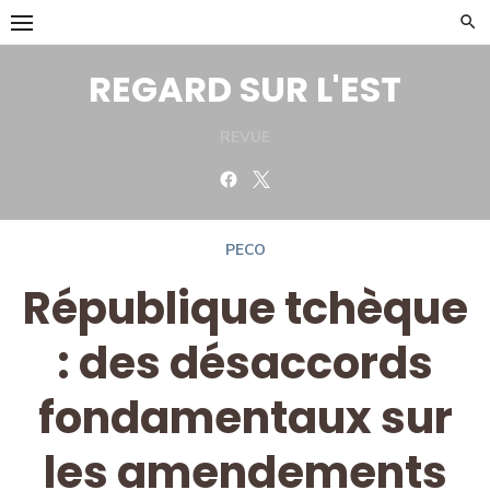
Skip
to
content
REGARD SUR L'EST
REVUE
Facebook
Twitter
PECO
République tchèque
: des désaccords
fondamentaux sur
les amendements