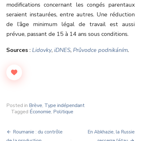
modifications concernant les congés parentaux
seraient instaurées, entre autres. Une réduction
de l’âge minimum légal de travail est aussi
prévue, passant de 15 à 14 ans sous conditions.
Sources
:
Lidovky
,
iDNES
,
Průvodce podnikáním
.
Posted in
Brève
,
Type indépendant
Tagged
Économie
,
Politique
Navigation
Roumanie : du contrôle
En Abkhazie, la Russie
de la production
resserre l’étau