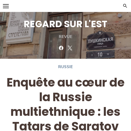
Skip
to
content
REGARD SUR L'EST
REVUE
Facebook
Twitter
RUSSIE
Enquête au cœur de
la Russie
multiethnique : les
Tatars de Saratov