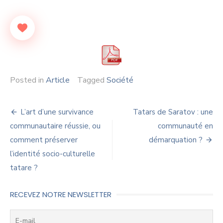
Posted in
Article
Tagged
Société
Navigation
L’art d’une survivance
Tatars de Saratov : une
de
communautaire réussie, ou
communauté en
comment préserver
démarquation ?
l’article
l’identité socio-culturelle
tatare ?
RECEVEZ NOTRE NEWSLETTER