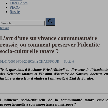
États Baltes
PECO
Russie
Search

for:
Search
Russie
L’art d’une survivance communautaire
réussie, ou comment préserver l’identité
socio-culturelle tatare ?
Posted
Author
01/01/2005
14/06/2019
Célia CHAUFFOUR
Société
on
Trois questions à Rashitov Fried Aïnievitch, directeur de l’Académie
des Sciences tatares et l’Institut d’histoire de Saratov, docteur en
histoire et directeur d’études à l’université d’Etat de Saratov.
L’influence socio-culturelle de la communauté tatare est-elle
proportionnelle à son importance numérique ?