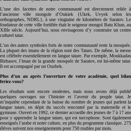
L’une des facettes de notre communauté est directement reliée à
l’ancienne ville mongole d’Oukiek {Ukek, Uvyek selon les
orthographes, NDRL}, à une vingtaine de kilomètres de Saratov. Le
fondateur de cette ville fortifiée était le seigneur mongol Batu Khan, au
XIIIe siècle. Aujourd’hui, nous envisageons d’y construire un centre
culturel tatar.
L’un des autres symboles forts de notre communauté reste la mosquée.
La plupart des imans de la région sont des Tatars. De même, la messe
est célèbrée essentiellement en langue tatare. Par exemple, Moukkadas
Birbasov, l’iman de la grande mosquée de Saratov, est lui-même tatar.
Il est accompagné par un Ouzbek.
Plus d’un an après l’ouverture de votre académie, quel bilan
feriez-vous?
Les résultats sont encore modestes, mais nous avons déjà publié
quelques ouvrages sur l’histoire et l’avenir du peuple tatar. Je
m’inquiète cependant de la baisse du nombre de jeunes qui parlent la
langue tatare, en dépit du succès rencontré par la maternelle et le
gymnase. Ouvert en 1992, ce dernier accueille des jeunes de 7 à 17 ans
pour y apprendre la langue tatare, qui est turcophone. Sont également
enseignés l’arabe et notre culture, en plus du programme classique. 275
éléves suivent nos enseignements pour 750 roubles par mois.