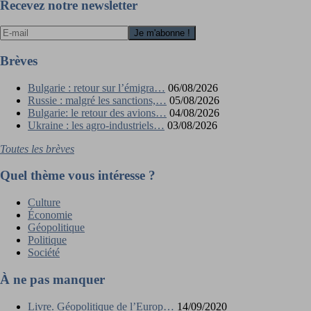
l’article
Recevez notre newsletter
Brèves
Bulgarie : retour sur l’émigra…
06/08/2026
Russie : malgré les sanctions,…
05/08/2026
Bulgarie: le retour des avions…
04/08/2026
Ukraine : les agro-industriels…
03/08/2026
Toutes les brèves
Quel thème vous intéresse ?
Culture
Économie
Géopolitique
Politique
Société
À ne pas manquer
Livre. Géopolitique de l’Europ…
14/09/2020