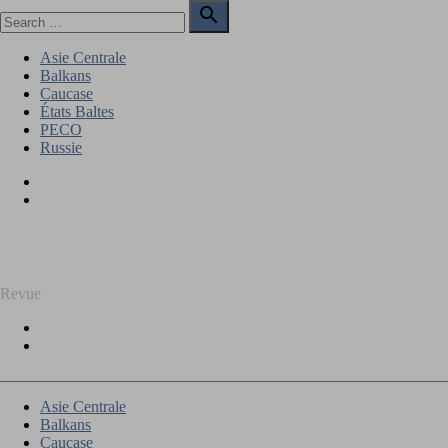
Skip
Search

to
for:
Search
content
Asie Centrale
Balkans
Caucase
États Baltes
PECO
Russie
Facebook
Twitter
REGARD SUR L'EST
Revue
Facebook
Twitter
Asie Centrale
Balkans
Caucase