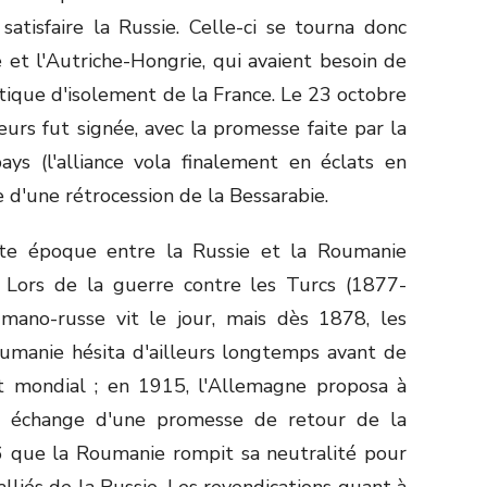
satisfaire la Russie. Celle-ci se tourna donc
et l'Autriche-Hongrie, qui avaient besoin de
itique d'isolement de la France. Le 23 octobre
eurs fut signée, avec la promesse faite par la
ys (l'alliance vola finalement en éclats en
 d'une rétrocession de la Bessarabie.
tte époque entre la Russie et la Roumanie
Lors de la guerre contre les Turcs (1877-
umano-russe vit le jour, mais dès 1878, les
oumanie hésita d'ailleurs longtemps avant de
it mondial ; en 1915, l'Allemagne proposa à
en échange d'une promesse de retour de la
6 que la Roumanie rompit sa neutralité pour
lliés de la Russie. Les revendications quant à