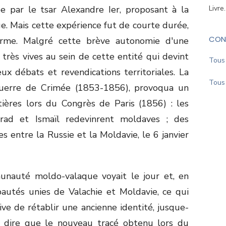
ée par le tsar Alexandre Ier, proposant à la
Livre
e. Mais cette expérience fut de courte durée,
CON
rme. Malgré cette brève autonomie d'une
 très vives au sein de cette entité qui devint
Tous 
x débats et revendications territoriales. La
Tous 
a guerre de Crimée (1853-1856), provoqua un
ières lors du Congrès de Paris (1856) : les
rad et Ismaïl redevinrent moldaves ; des
ées entre la Russie et la Moldavie, le 6 janvier
nauté moldo-valaque voyait le jour et, en
pautés unies de Valachie et Moldavie, ce qui
tive de rétablir une ancienne identité, jusque-
nt dire que le nouveau tracé obtenu lors du