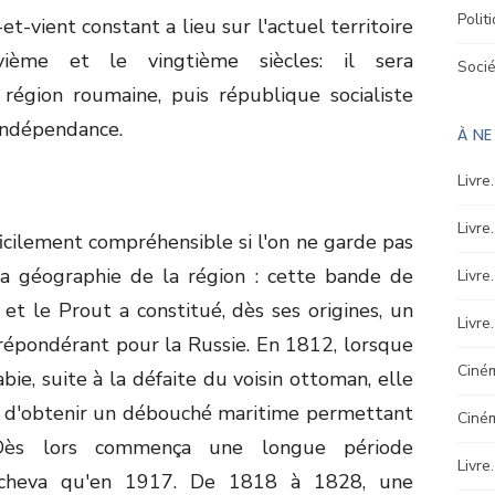
Polit
et-vient constant a lieu sur l'actuel territoire
ième et le vingtième siècles: il sera
Soci
 région roumaine, puis république socialiste
 indépendance.
À N
Livre
Livre
fficilement compréhensible si l'on ne garde pas
 la géographie de la région : cette bande de
Livre
et le Prout a constitué, dès ses origines, un
Livre
prépondérant pour la Russie. En 1812, lorsque
Ciném
bie, suite à la défaite du voisin ottoman, elle
ve d'obtenir un débouché maritime permettant
Ciné
. Dès lors commença une longue période
Livre
'acheva qu'en 1917. De 1818 à 1828, une