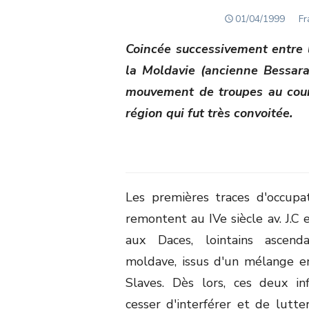
POSTED
Au
01/04/1999
Fr
ON
Coincée successivement entre l
la Moldavie (ancienne Bessarab
mouvement de troupes au cours
région qui fut très convoitée.
Les premières traces d'occupa
remontent au IV
e
siècle av. J.C
aux Daces, lointains ascen
moldave, issus d'un mélange e
Slaves. Dès lors, ces deux in
cesser d'interférer et de lutter