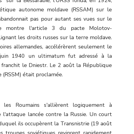
es" sur la Bessarabie, l'URSS fonda, en 1924,
viétique autonome moldave (RSSAM) sur le
'abandonnait pas pour autant ses vues sur le
e montre l'article 3 du pacte Molotov-
gnant les droits russes sur la terre moldave.
ctoires allemandes, accélérèrent seulement le
 juin 1940 un ultimatum fut adressé à la
franchit le Dniestr. Le 2 août la République
ie (RSSM) était proclamée.
e, les Roumains s'allièrent logiquement à
 l'attaque lancée contre la Russie. Un court
 duquel ils occupèrent la Transnistrie (19 août
es troupes soviétiques revinrent rapidement