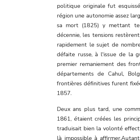
politique originale fut esquiss
région une autonomie assez larg
sa mort (1825) y mettant te
décennie, les tensions restèrent
rapidement le sujet de nombreu
défaite russe, à l'issue de l
premier remaniement des front
départements de Cahul, Bolg
frontières définitives furent fix
1857.
Deux ans plus tard, une commu
1861, étaient créées les princi
traduisait bien la volonté effec
là impossible à affirmer.Auta