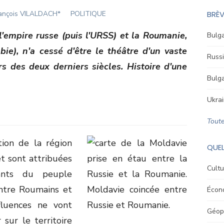
thor
ançois VILALDACH*
POLITIQUE
BRÈV
'empire russe (puis l'URSS) et la Roumanie,
Bulga
ie), n'a cessé d'être le théâtre d'un vaste
Russi
 des deux derniers siècles. Histoire d'une
Bulga
Ukrai
Toute
tion de la région
QUEL
 et sont attribuées
Cultu
dants du peuple
ntre Roumains et
Écon
fluences ne vont
Géopo
 sur le territoire