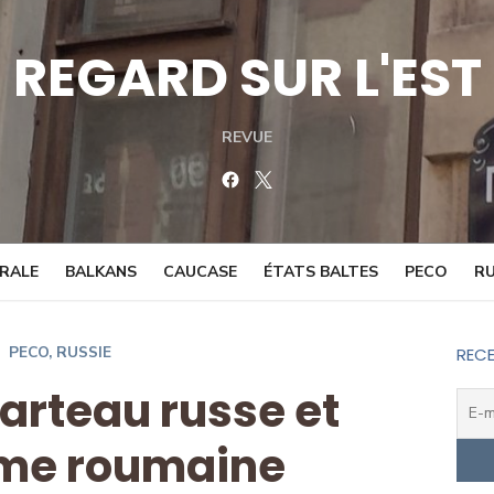
REGARD SUR L'EST
REVUE
Facebook
Twitter
TRALE
BALKANS
CAUCASE
ÉTATS BALTES
PECO
RU
PECO
,
RUSSIE
RECE
marteau russe et
ume roumaine