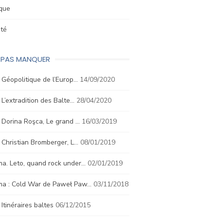
ique
été
E PAS MANQUER
. Géopolitique de l’Europ…
14/09/2020
. L’extradition des Balte…
28/04/2020
. Dorina Roşca, Le grand …
16/03/2019
. Christian Bromberger, L…
08/01/2019
a. Leto, quand rock under…
02/01/2019
ma : Cold War de Paweł Paw…
03/11/2018
. Itinéraires baltes
06/12/2015