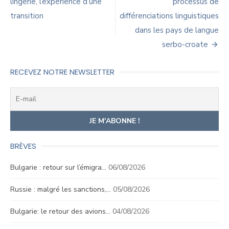
de
lingerie, l’expérience d’une
processus de
transition
différenciations linguistiques
l’article
dans les pays de langue
serbo-croate
RECEVEZ NOTRE NEWSLETTER
BRÈVES
Bulgarie : retour sur l’émigra…
06/08/2026
Russie : malgré les sanctions,…
05/08/2026
Bulgarie: le retour des avions…
04/08/2026