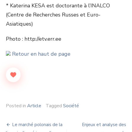
* Katerina KESA est doctorante à l’INALCO
(Centre de Recherches Russes et Euro-
Asiatiques)
Photo : http://etv.err.ee
Retour en haut de page
Posted in
Article
Tagged
Société
Navigation
Le marché polonais de la
Enjeux et analyse des