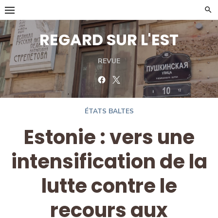
Skip
to
content
REGARD SUR L'EST
REVUE
Facebook
Twitter
ÉTATS BALTES
Estonie : vers une
intensification de la
lutte contre le
recours aux