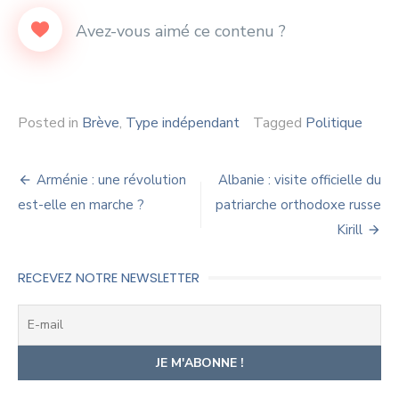
Posted in
Brève
,
Type indépendant
Tagged
Politique
Navigation
Arménie : une révolution
Albanie : visite officielle du
de
est-elle en marche ?
patriarche orthodoxe russe
Kirill
l’article
RECEVEZ NOTRE NEWSLETTER