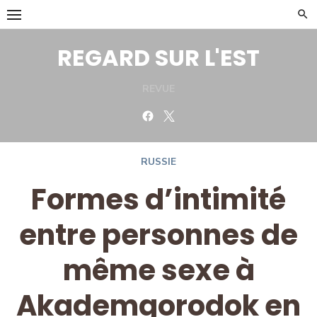
Skip
to
content
REGARD SUR L'EST
REVUE
Facebook
Twitter
RUSSIE
Formes d’intimité
entre personnes de
même sexe à
Akademgorodok en