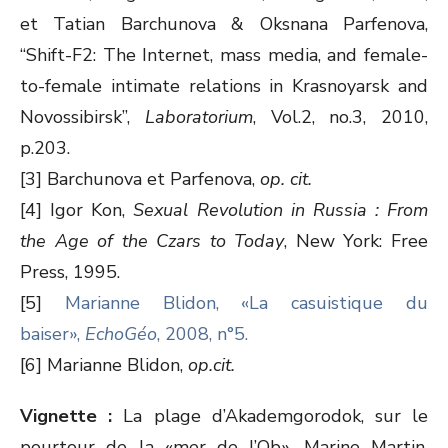
et Tatian Barchunova & Oksnana Parfenova,
“Shift-F2: The Internet, mass media, and female-
to-female intimate relations in Krasnoyarsk and
Novossibirsk”,
Laboratorium
, Vol.2, no.3, 2010,
p.203.
[3] Barchunova et Parfenova,
op. cit.
[4] Igor Kon,
Sexual Revolution in Russia : From
the Age of the Czars to Today
, New York: Free
Press, 1995.
[5]
Marianne Blidon, «La casuistique du
baiser»,
EchoGéo
, 2008, n°5.
[6] Marianne Blidon,
op.cit.
Vignette :
La plage d’Akademgorodok, sur le
pourtour de la «mer de l’Ob», Marine Martin,