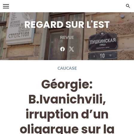
Skip
to
content
REGARD SUR L'EST
REVUE
Facebook
Twitter
CAUCASE
Géorgie:
B.Ivanichvili,
irruption d’un
oligarque sur la