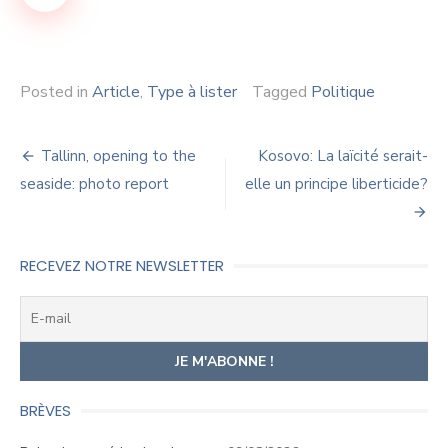
Posted in
Article
,
Type à lister
Tagged
Politique
Navigation
Tallinn, opening to the
Kosovo: La laïcité serait-
de
seaside: photo report
elle un principe liberticide?
l’article
RECEVEZ NOTRE NEWSLETTER
BRÈVES