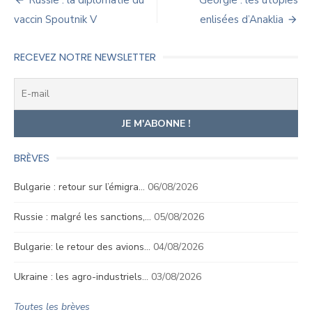
Navigation
Russie : la diplomatie du
Géorgie : les utopies
de
vaccin Spoutnik V
enlisées d’Anaklia
l’article
RECEVEZ NOTRE NEWSLETTER
BRÈVES
Bulgarie : retour sur l’émigra…
06/08/2026
Russie : malgré les sanctions,…
05/08/2026
Bulgarie: le retour des avions…
04/08/2026
Ukraine : les agro-industriels…
03/08/2026
Toutes les brèves