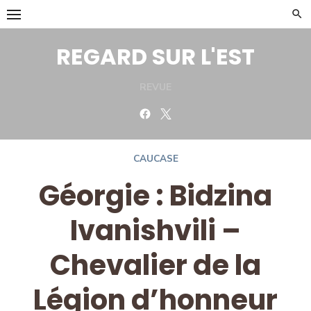
Skip
to
content
REGARD SUR L'EST
REVUE
Facebook
Twitter
CAUCASE
Géorgie : Bidzina
Ivanishvili –
Chevalier de la
Légion d’honneur