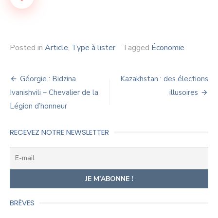
Posted in
Article
,
Type à lister
Tagged
Économie
Navigation
Géorgie : Bidzina
Kazakhstan : des élections
de
Ivanishvili – Chevalier de la
illusoires
Légion d’honneur
l’article
RECEVEZ NOTRE NEWSLETTER
BRÈVES