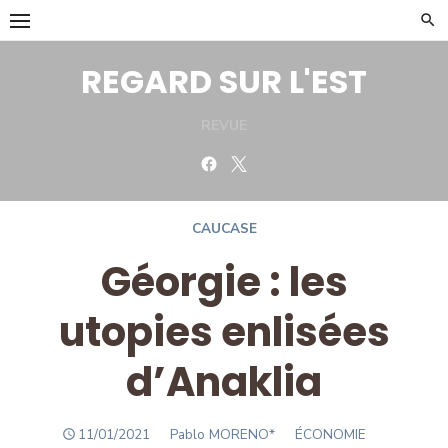
Skip
to
content
REGARD SUR L'EST
REVUE
Facebook
Twitter
CAUCASE
Géorgie : les
utopies enlisées
d’Anaklia
POSTED
Author
11/01/2021
Pablo MORENO*
ÉCONOMIE