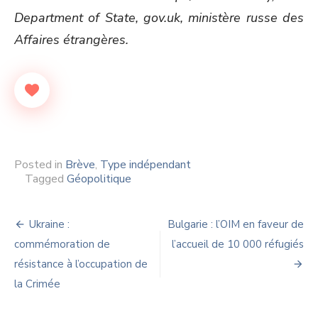
Department of State, gov.uk, ministère russe des
Affaires étrangères.
Posted in
Brève
,
Type indépendant
Tagged
Géopolitique
Navigation
Ukraine :
Bulgarie : l’OIM en faveur de
de
commémoration de
l’accueil de 10 000 réfugiés
résistance à l’occupation de
l’article
la Crimée