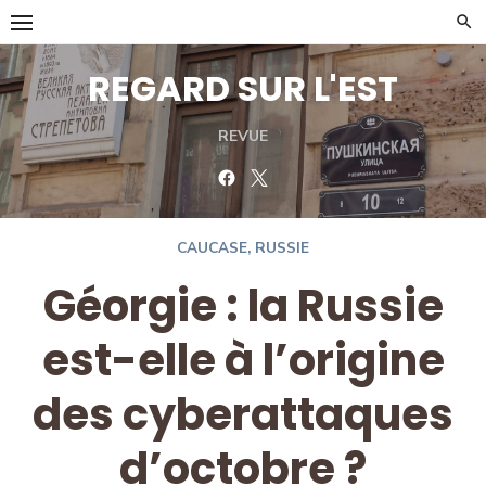
Skip
to
content
REGARD SUR L'EST
REVUE
Facebook
Twitter
CAUCASE
,
RUSSIE
Géorgie : la Russie
est-elle à l’origine
des cyberattaques
d’octobre ?