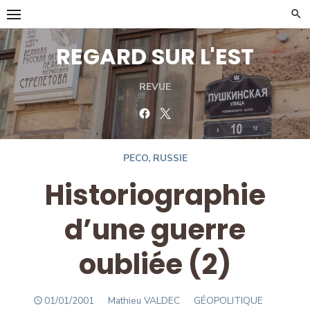
Skip
to
content
REGARD SUR L'EST
REVUE
Facebook
Twitter
PECO
,
RUSSIE
Historiographie
d’une guerre
oubliée (2)
POSTED
Author
01/01/2001
Mathieu VALDEC
GÉOPOLITIQUE