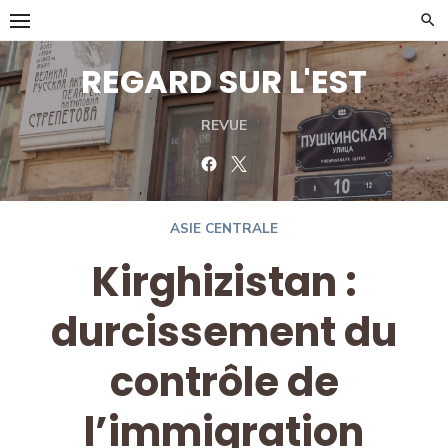
Skip
to
content
REGARD SUR L'EST
REVUE
Facebook
Twitter
ASIE CENTRALE
Kirghizistan :
durcissement du
contrôle de
l’immigration