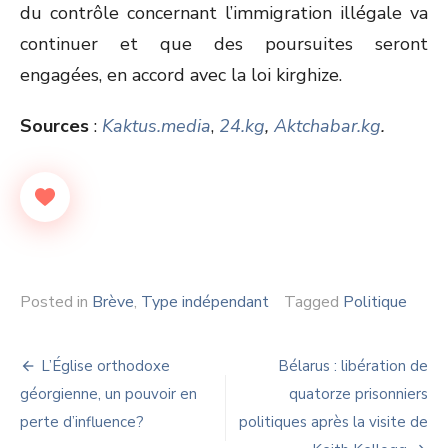
du contrôle concernant l’immigration illégale va
continuer et que des poursuites seront
engagées, en accord avec la loi kirghize.
Sources
:
Kaktus.media
,
24.kg
,
Aktchabar.kg
.
Posted in
Brève
,
Type indépendant
Tagged
Politique
Navigation
L’Église orthodoxe
Bélarus : libération de
de
géorgienne, un pouvoir en
quatorze prisonniers
perte d’influence?
politiques après la visite de
l’article