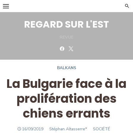
Skip
to
content
REGARD SUR L'EST
REVUE
Facebook
Twitter
BALKANS
La Bulgarie face à la
prolifération des
chiens errants
POSTED
Author
16/09/2019
Stéphan Altasserre*
SOCIÉTÉ