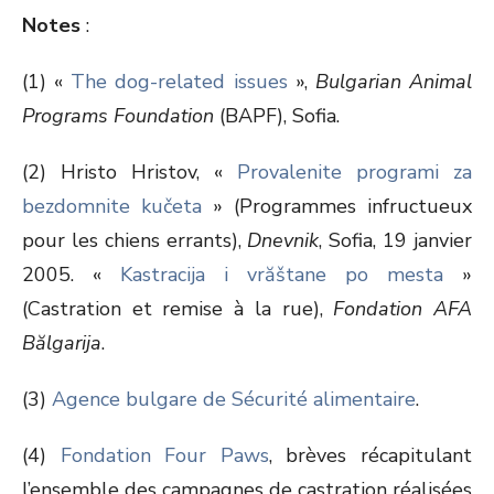
Notes
:
(1) «
The dog-related issues
»,
Bulgarian Animal
Programs Foundation
(BAPF), Sofia.
(2) Hristo Hristov, «
Provalenite programi za
bezdomnite kučeta
» (Programmes infructueux
pour les chiens errants),
Dnevnik
, Sofia, 19 janvier
2005. «
Kastracija i vrăštane po mesta
»
(Castration et remise à la rue),
Fondation AFA
Bălgarija
.
(3)
Agence bulgare de Sécurité alimentaire
.
(4)
Fondation Four Paws
, brèves récapitulant
l’ensemble des campagnes de castration réalisées