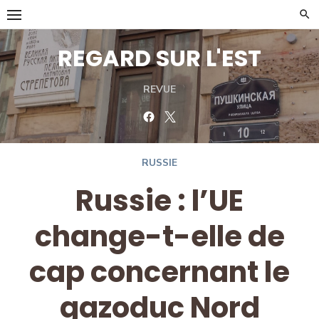
Skip
to
content
REGARD SUR L'EST
REVUE
Facebook
Twitter
RUSSIE
Russie : l’UE
change-t-elle de
cap concernant le
gazoduc Nord