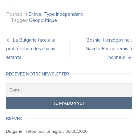
Posted in
Brève
,
Type indépendant
Tagged
Géopolitique
Navigation
La Bulgarie face à la
Bosnie-Herzégovine :
de
prolifération des chiens
Gavrilo Princip remis à
errants
l’honneur
l’article
RECEVEZ NOTRE NEWSLETTER
BRÈVES
Bulgarie : retour sur l’émigra…
06/08/2026