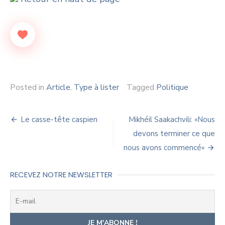
Posted in
Article
,
Type à lister
Tagged
Politique
Navigation
Le casse-tête caspien
Mikhéil Saakachvili: «Nous
de
devons terminer ce que
nous avons commencé»
l’article
RECEVEZ NOTRE NEWSLETTER