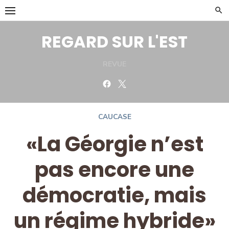
Skip
to
content
REGARD SUR L'EST
REVUE
Facebook
Twitter
CAUCASE
«La Géorgie n’est
pas encore une
démocratie, mais
un régime hybride»