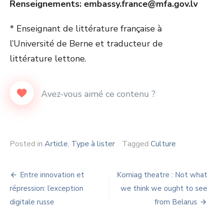
Renseignements: embassy.france@mfa.gov.lv
* Enseignant de littérature française à
l’Université de Berne et traducteur de
littérature lettone.
Posted in
Article
,
Type à lister
Tagged
Culture
Navigation
Entre innovation et
Korniag theatre : Not what
de
répression: l’exception
we think we ought to see
digitale russe
from Belarus
l’article