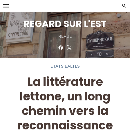
Skip
to
content
REGARD SUR L'EST
REVUE
Facebook
Twitter
ÉTATS BALTES
La littérature
lettone, un long
chemin vers la
reconnaissance