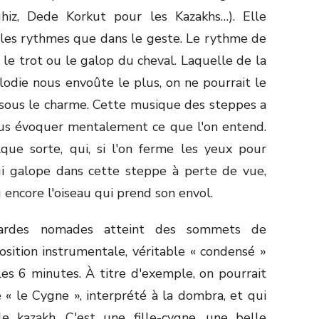
hiz, Dede Korkut pour les Kazakhs…). Elle
s les rythmes que dans le geste. Le rythme de
 le trot ou le galop du cheval. Laquelle de la
odie nous envoûte le plus, on ne pourrait le
t sous le charme. Cette musique des steppes a
nous évoquer mentalement ce que l'on entend.
que sorte, qui, si l'on ferme les yeux pour
qui galope dans cette steppe à perte de vue,
 encore l'oiseau qui prend son envol.
bardes nomades atteint des sommets de
osition instrumentale, véritable « condensé »
es 6 minutes. À titre d'exemple, on pourrait
« le Cygne », interprété à la dombra, et qui
e kazakh. C'est une fille-cygne, une belle