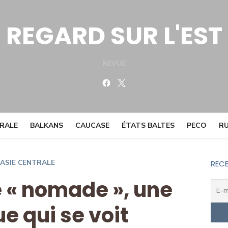
REGARD SUR L'EST
REVUE
Facebook
Twitter
TRALE
BALKANS
CAUCASE
ÉTATS BALTES
PECO
RU
ASIE CENTRALE
RECE
 « nomade », une
e qui se voit