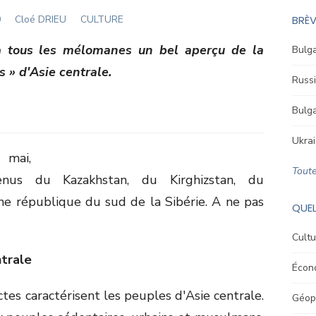
Author
0
Cloé DRIEU
CULTURE
BRÈV
 à tous les mélomanes un bel aperçu de la
Bulga
» d'Asie centrale.
Russi
Bulga
Ukrai
 mai,
Toute
enus du Kazakhstan, du Kirghizstan, du
ne république du sud de la Sibérie. A ne pas
QUEL
Cultu
ntrale
Écon
ctes caractérisent les peuples d'Asie centrale.
Géopo