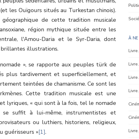
ux peuples sédentaires, urbains et musulmans,
Polit
et les Ouïgours situés au Turkestan chinois).
Soci
re géographique de cette tradition musicale
ansoxiane, région mythique située entre les
À N
ntrale, l'Amou-Daria et le Syr-Daria, dont
illantes illustrations.
Livre
 « nomade », se rapporte aux peuples türk de
Livre
és plus tardivement et superficiellement, et
Livre
ortement teintées de chamanisme. Ce sont les
Livre
urkmènes. Cette tradition musicale est une
t lyriques, « qui sont à la fois, tel le nomade
Ciném
se suffit à lui-même, instrumentistes et
Ciné
rovisateurs ou luthiers, historiens, religieux,
Livre
ou guérisseurs »
[1]
.