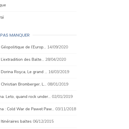
ique
été
E PAS MANQUER
. Géopolitique de l’Europ…
14/09/2020
. L’extradition des Balte…
28/04/2020
. Dorina Roşca, Le grand …
16/03/2019
. Christian Bromberger, L…
08/01/2019
a. Leto, quand rock under…
02/01/2019
ma : Cold War de Paweł Paw…
03/11/2018
. Itinéraires baltes
06/12/2015