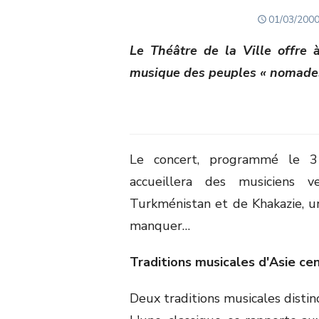
POSTED
01/03/200
ON
Le Théâtre de la Ville offre
musique des peuples « nomades 
Le concert, programmé le 3
accueillera des musiciens v
Turkménistan et de Khakazie, u
manquer…
Traditions musicales d'Asie ce
Deux traditions musicales distin