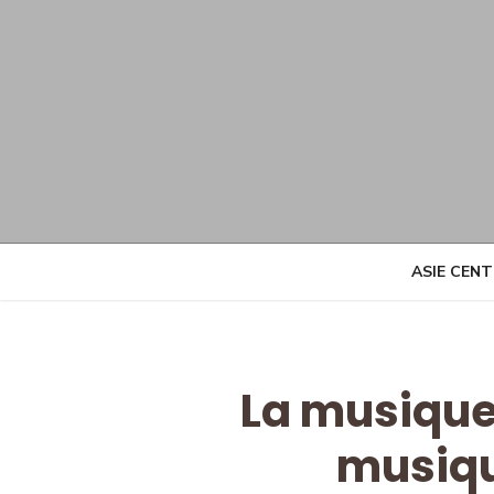
Skip
to
content
ASIE CEN
La musique
musiqu