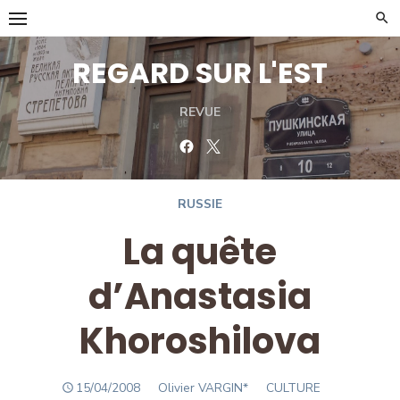
Skip
to
content
REGARD SUR L'EST
REVUE
Facebook
Twitter
RUSSIE
La quête
d’Anastasia
Khoroshilova
POSTED
Author
15/04/2008
Olivier VARGIN*
CULTURE