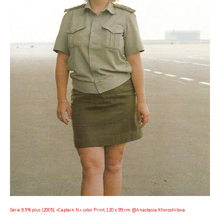
Série
9,5% plus
(2005), «Captain N.», color Print, 120 x 99 cm. @Anastasia Khoroshilova