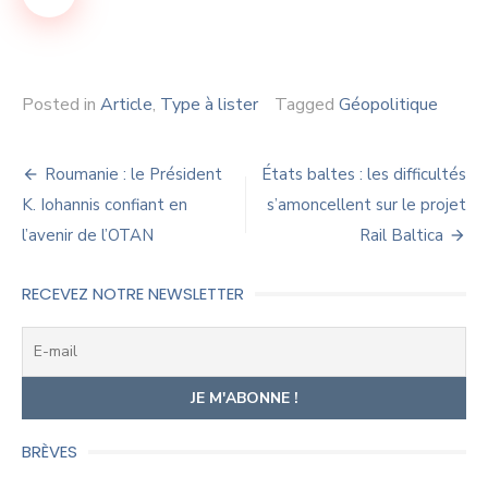
Posted in
Article
,
Type à lister
Tagged
Géopolitique
Navigation
Roumanie : le Président
États baltes : les difficultés
de
K. Iohannis confiant en
s’amoncellent sur le projet
l’avenir de l’OTAN
Rail Baltica
l’article
RECEVEZ NOTRE NEWSLETTER
BRÈVES