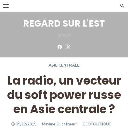
Skip
to
content
REGARD SUR L'EST
REVUE
Facebook
Twitter
ASIE CENTRALE
La radio, un vecteur
du soft power russe
en Asie centrale ?
POSTED
Author
09/12/2019
Maxime Duchâteau*
GÉOPOLITIQUE