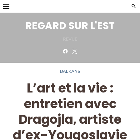
Skip
to
content
REGARD SUR L'EST
REVUE
Facebook
Twitter
BALKANS
L’art et la vie :
entretien avec
Dragojla, artiste
d’ex-Yougoslavie