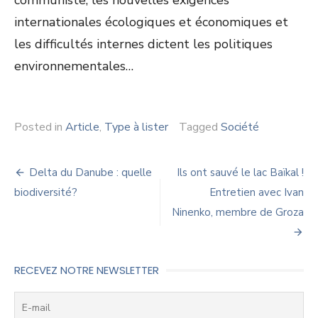
communiste, les nouvelles exigences
internationales écologiques et économiques et
les difficultés internes dictent les politiques
environnementales…
Posted in
Article
,
Type à lister
Tagged
Société
Navigation
Delta du Danube : quelle
Ils ont sauvé le lac Baïkal !
de
biodiversité?
Entretien avec Ivan
Ninenko, membre de Groza
l’article
RECEVEZ NOTRE NEWSLETTER