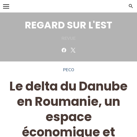
Skip
to
content
REGARD SUR L'EST
REVUE
Facebook
Twitter
PECO
Le delta du Danube
en Roumanie, un
espace
économique et