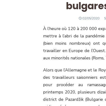
bulgare
POSTED
A
02/05/2020
S
ON
À l’heure où 120 à 200 000 expat
mettre à l’abri de la pandémie
(bien moins nombreux) ont qu
travailler en Europe de l’Ouest.
aux minorités nationales (Roms, 
Alors que l’Allemagne et le Roy
des travailleurs saisonniers e
pour procéder au ramassag
printemps 2020, plusieurs di
district de Pazardžik (Bulgarie