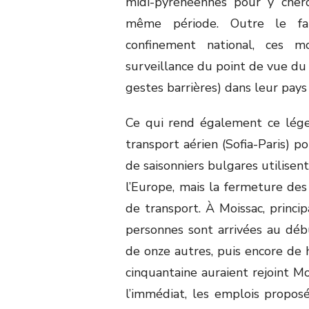
midi-pyrénéennes pour y che
même période. Outre le fai
confinement national, ces m
surveillance du point de vue du 
gestes barrières) dans leur pays 
Ce qui rend également ce léger 
transport aérien (Sofia-Paris) p
de saisonniers bulgares utilisent
l’Europe, mais la fermeture des
de transport. À Moissac, princi
personnes sont arrivées au débu
de onze autres, puis encore de h
cinquantaine auraient rejoint Mo
l’immédiat, les emplois proposé