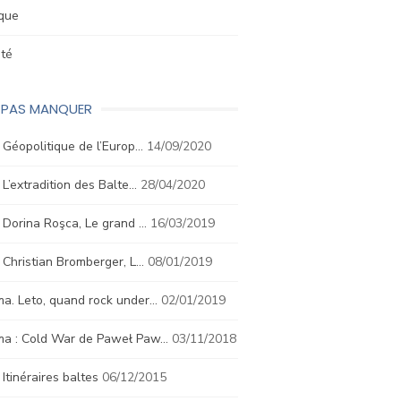
ique
été
E PAS MANQUER
. Géopolitique de l’Europ…
14/09/2020
. L’extradition des Balte…
28/04/2020
. Dorina Roşca, Le grand …
16/03/2019
. Christian Bromberger, L…
08/01/2019
a. Leto, quand rock under…
02/01/2019
ma : Cold War de Paweł Paw…
03/11/2018
. Itinéraires baltes
06/12/2015