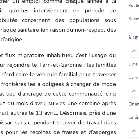
rcher un emploi, comme chaque année à la
Polit
t qu’elles interviennent en période de
Soci
obilités concernent des populations sous
risque sanitaire (en raison du non-respect des
À N
d’origine.
Livre
flux migratoire inhabituel, c’est l’usage du
our rejoindre le Tarn-et-Garonne : les familles
Livre
 d’ordinaire le véhicule familial pour traverser
Livre
 frontières les a obligées à changer de mode
Livre
pal lieu d’ancrage de cette communauté, cinq
t du mois d’avril, suivies une semaine après
Ciném
uit autres le 13 avril... Désormais, près d’une
Ciné
issac, sans cependant trouver de travail dans
Livre
s pour les récoltes de fraises et d’asperges