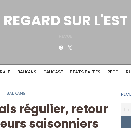
REGARD SUR L'EST
REVUE
Facebook
Twitter
TRALE
BALKANS
CAUCASE
ÉTATS BALTES
PECO
RU
BALKANS
RECE
ais régulier, retour
leurs saisonniers