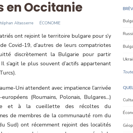
s en Occitanie
BRÈV
Bulga
uthor
téphan Altasserre
ÉCONOMIE
Russi
riés ont rejoint le territoire bulgare pour s’y
 de Covid-19, d’autres de leurs compatriotes
Bulga
itté discrètement la Bulgarie pour partir
Ukrai
 Il s’agit le plus souvent d’actifs appartenant
Turcs).
Toute
aume-Uni attendent avec impatience l’arrivée
QUEL
st-européens (Roumains, Polonais, Bulgares…)
Cultu
e et à la cueillette des récoltes du
Écon
zaines de membres de la communauté rom du
 du Sud) ont récemment rejoint des localités
Géopo