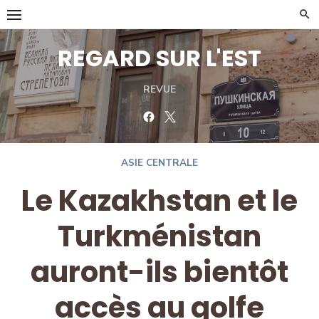
Skip
to
content
REGARD SUR L'EST
REVUE
Facebook
Twitter
ASIE CENTRALE
Le Kazakhstan et le
Turkménistan
auront-ils bientôt
accès au golfe