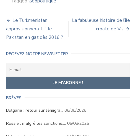
Tagged
Géopolitique
Navigation
Le Turkménistan
La fabuleuse histoire de l’île
de
approvisionnera-t-il le
croate de Vis
Pakistan en gaz dès 2016 ?
l’article
RECEVEZ NOTRE NEWSLETTER
BRÈVES
Bulgarie : retour sur l’émigra…
06/08/2026
Russie : malgré les sanctions,…
05/08/2026