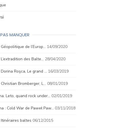
ique
été
E PAS MANQUER
. Géopolitique de l’Europ…
14/09/2020
. L’extradition des Balte…
28/04/2020
. Dorina Roşca, Le grand …
16/03/2019
. Christian Bromberger, L…
08/01/2019
a. Leto, quand rock under…
02/01/2019
ma : Cold War de Paweł Paw…
03/11/2018
. Itinéraires baltes
06/12/2015