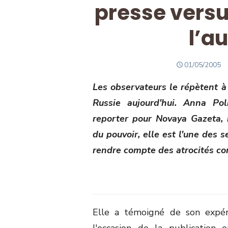
presse versu
l’a
POSTED
01/05/2005
ON
Les observateurs le répètent à l
Russie aujourd'hui. Anna Po
reporter pour Novaya Gazeta, 
du pouvoir, elle est l'une des 
rendre compte des atrocités co
Elle a témoigné de son expér
l'occasion de la publication 