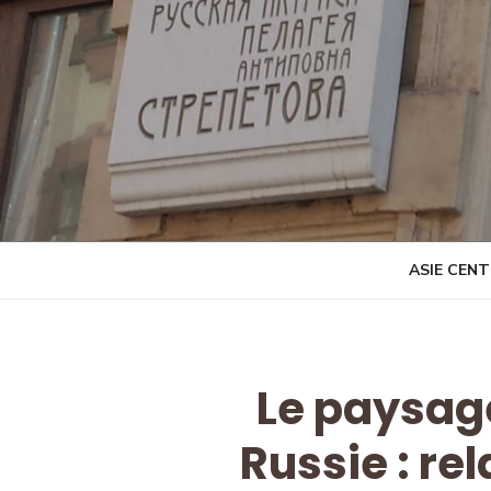
Skip
to
content
ASIE CEN
Le paysag
Russie : rel