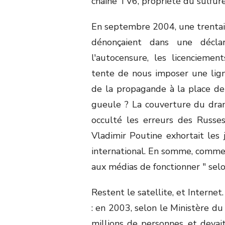
chaîne TV6, propriété du sulfur
En septembre 2004, une trentain
dénonçaient dans une décla
l'autocensure, les licenciemen
tente de nous imposer une ligne 
de la propagande à la place de 
gueule ? La couverture du dra
occulté les erreurs des Russes
Vladimir Poutine exhortait les 
international. En somme, comme 
aux médias de fonctionner " selo
Restent le satellite, et Internet
: en 2003, selon le Ministère d
millions de personnes, et devai