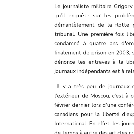
Le journaliste militaire Grigory
qu'il enquête sur les probl
démantèlement de la flotte pa
tribunal. Une première fois lib
condamné à quatre ans d'emp
finalement de prison en 2003, so
dénonce les entraves à la libe
journaux indépendants est à rela
"Il y a très peu de journaux 
l'extérieur de Moscou, c'est à pe
février dernier lors d'une confé
canadiens pour la liberté d'e
International. En effet, les jou
de temps à autre des articles cr