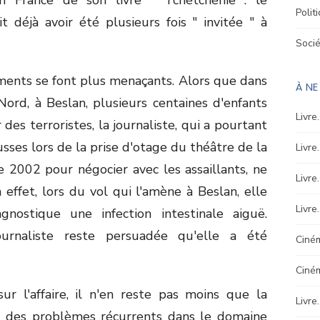
Polit
t déjà avoir été plusieurs fois " invitée " à
Soci
ments se font plus menaçants. Alors que dans
À N
ord, à Beslan, plusieurs centaines d'enfants
Livre
des terroristes, la journaliste, qui a pourtant
russes lors de la prise d'otage du théâtre de la
Livre
2002 pour négocier avec les assaillants, ne
Livre
 effet, lors du vol qui l'amène à Beslan, elle
Livre
gnostique une infection intestinale aiguë.
ournaliste reste persuadée qu'elle a été
Ciném
Ciné
ur l'affaire, il n'en reste pas moins que la
Livre
un des problèmes récurrents dans le domaine