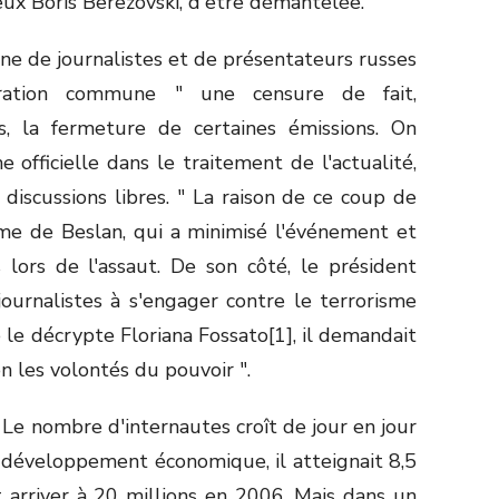
eux Boris Berezovski, d'être démantelée.
e de journalistes et de présentateurs russes
ration commune " une censure de fait,
ts, la fermeture de certaines émissions. On
officielle dans le traitement de l'actualité,
discussions libres. " La raison de ce coup de
me de Beslan, qui a minimisé l'événement et
 lors de l'assaut. De son côté, le président
journalistes à s'engager contre le terrorisme
le décrypte Floriana Fossato[1], il demandait
n les volontés du pouvoir ".
. Le nombre d'internautes croît de jour en jour
u développement économique, il atteignait 8,5
t arriver à 20 millions en 2006. Mais dans un