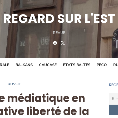
REGARD SUR L'EST
REVUE
Facebook
Twitter
TRALE
BALKANS
CAUCASE
ÉTATS BALTES
PECO
RU
RUSSIE
RECE
e médiatique en
ative liberté de la