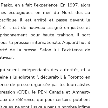
 Pasko, en a fait l'expérience. En 1997, alors
èmes écologiques en mer du Nord, dus au
cifique, il est arrêté et passe devant le
éré, il est de nouveau assigné en justice et
risonnement pour haute trahison. Il sort
us la pression internationale. Aujourd'hui, il
rté de la presse. Selon lui, l'existence de
tiviser.
qui soient indépendants des autorités, et à
ine s'ils existent ", déclarait-il à Toronto en
rence de presse organisée par les Journalistes
xpression (CFJE), le PEN Canada et Amnesty
rnaux de référence, qui pour certains publient
itiques, ne sont lus que par un nombre infime