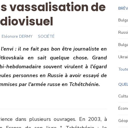
s vassalisation de
BRÈV
udiovisuel
Bulga
Russi
Author
Eléonore DERMY
SOCIÉTÉ
Bulga
'envi : il ne fait pas bon être journaliste en
litkovskaïa en sait quelque chose. Grand
Ukrai
bi-hebdomadaire souvent virulent à l'égard
Toute
seules personnes en Russie à avoir essayé de
mmises par l'armée russe en Tchétchénie.
QUEL
Cultu
Écon
ience dans plusieurs ouvrages. En 2003, à
Géopo
en France de son livre " Tchétchénie : le