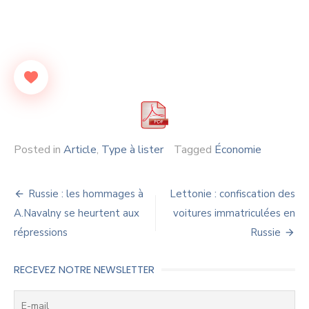
Posted in
Article
,
Type à lister
Tagged
Économie
Navigation
Russie : les hommages à
Lettonie : confiscation des
de
A.Navalny se heurtent aux
voitures immatriculées en
répressions
Russie
l’article
RECEVEZ NOTRE NEWSLETTER