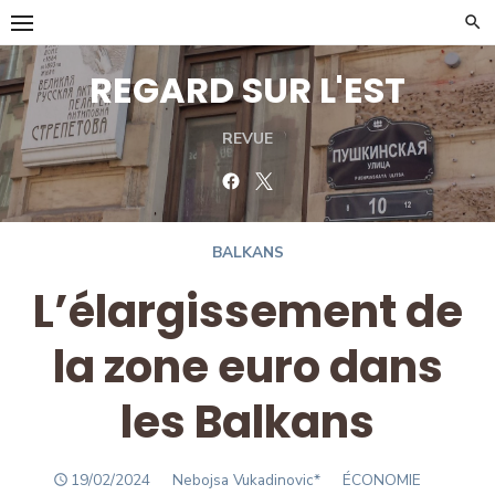
Skip
to
content
REGARD SUR L'EST
REVUE
Facebook
Twitter
BALKANS
L’élargissement de
la zone euro dans
les Balkans
POSTED
Author
19/02/2024
Nebojsa Vukadinovic*
ÉCONOMIE