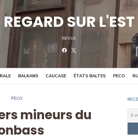
REGARD SUR L'EST
REVUE
Facebook
Twitter
TRALE
BALKANS
CAUCASE
ÉTATS BALTES
PECO
RU
PECO
RECE
iers mineurs du
onbass