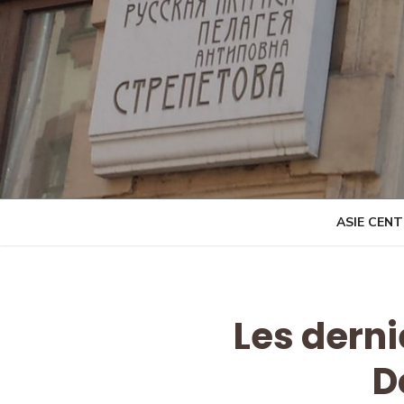
Skip
to
content
ASIE CEN
Les dern
D