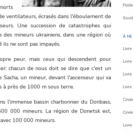
Polit
morts
de ventilateurs, écrasés dans l'éboulement de
Soci
seurs. Une succession de catastrophes qui
e des mineurs ukrainiens, dans une région où
À N
d ils ne sont pas impayés.
Livre
ropre peur, mais ceux qui descendent pour
Livre
ser; chacun de nous doit se dire que c'est un
Livre
e Sacha, un mineur, devant l'ascenseur qui va
 à près de 1000 m sous terre.
Livre
Ciném
ns l'immense bassin charbonnier du Donbass,
 600 000 mineurs. La région de Donetsk est,
Ciné
e avec 100 000 mineurs.
Livre