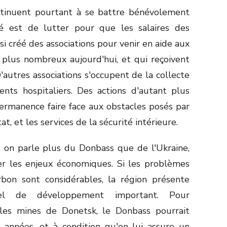
ntinuent pourtant à se battre bénévolement
té est de lutter pour que les salaires des
si créé des associations pour venir en aide aux
 plus nombreux aujourd'hui, et qui reçoivent
D'autres associations s'occupent de la collecte
ts hospitaliers. Des actions d'autant plus
ermanence faire face aux obstacles posés par
t, et les services de la sécurité intérieure.
, on parle plus du Donbass que de l'Ukraine,
der les enjeux économiques. Si les problèmes
rbon sont considérables, la région présente
iel de développement important. Pour
les mines de Donetsk, le Donbass pourrait
 années, et à condition qu'on lui assure un