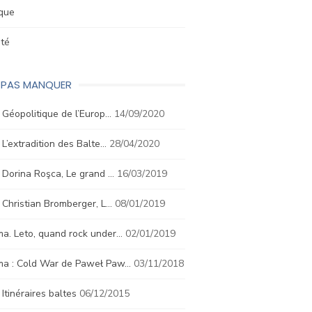
ique
été
E PAS MANQUER
. Géopolitique de l’Europ…
14/09/2020
. L’extradition des Balte…
28/04/2020
. Dorina Roşca, Le grand …
16/03/2019
. Christian Bromberger, L…
08/01/2019
a. Leto, quand rock under…
02/01/2019
ma : Cold War de Paweł Paw…
03/11/2018
. Itinéraires baltes
06/12/2015