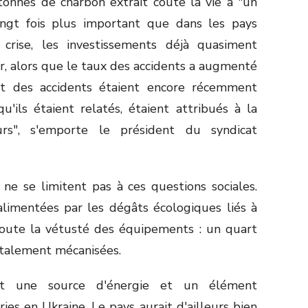
tonnes de charbon extrait coûte la vie à "un
ingt fois plus important que dans les pays
crise, les investissements déjà quasiment
er, alors que le taux des accidents a augmenté
rt des accidents étaient encore récemment
'ils étaient relatés, étaient attribués à la
s", s'emporte le président du syndicat
ne se limitent pas à ces questions sociales.
alimentées par les dégâts écologiques liés à
ajoute la vétusté des équipements : un quart
otalement mécanisées.
nt une source d'énergie et un élément
ries en Ukraine. Le pays aurait d'ailleurs bien