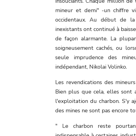
insouciants. Chaque million de 
mineur et demi" -un chiffre v
occidentaux. Au début de la 
inexistants ont continué à baiss
de façon alarmante. La plupa
soigneusement cachés, ou lorsqu
seule imprudence des mineur
indépendant, Nikolai Volinko.
Les revendications des mineurs 
Bien plus que cela, elles sont 
l'exploitation du charbon. S'y 
des mines ne sont pas encore t
" Le charbon reste pourta
indispensable à certaines indust