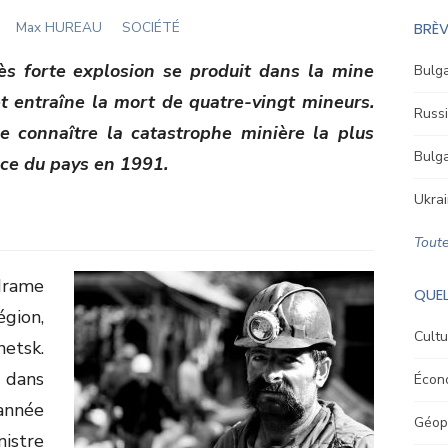
Author
Max HUREAU
SOCIÉTÉ
BRÈV
s forte explosion se produit dans la mine
Bulga
et entraîne la mort de quatre-vingt mineurs.
Russi
 connaître la catastrophe minière la plus
Bulga
ce du pays en 1991.
Ukrai
Toute
rame
QUEL
égion,
Cultu
etsk.
 dans
Écon
année
Géopo
nistre