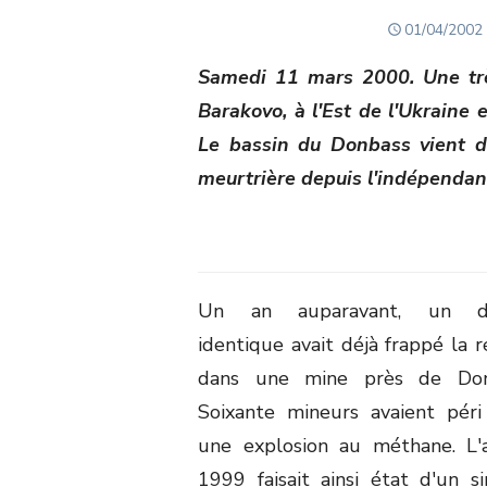
POSTED
01/04/2002
ON
Samedi 11 mars 2000. Une trè
Barakovo, à l'Est de l'Ukraine 
Le bassin du Donbass vient de
meurtrière depuis l'indépendan
Un an auparavant, un d
identique avait déjà frappé la r
dans une mine près de Don
Soixante mineurs avaient péri
une explosion au méthane. L'
1999 faisait ainsi état d'un si