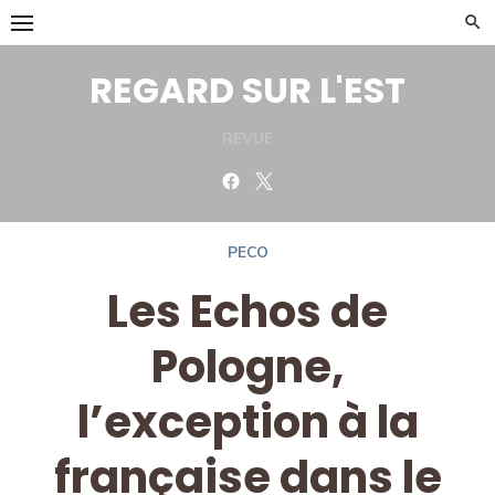
Skip
to
content
REGARD SUR L'EST
REVUE
Facebook
Twitter
PECO
Les Echos de
Pologne,
l’exception à la
française dans le