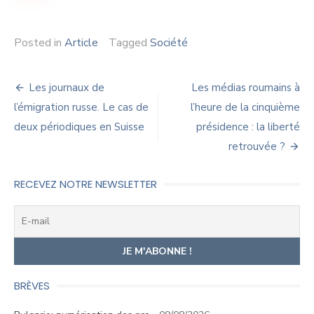
Posted in
Article
Tagged
Société
Navigation
Les journaux de
Les médias roumains à
de
l’émigration russe. Le cas de
l’heure de la cinquième
deux périodiques en Suisse
présidence : la liberté
l’article
retrouvée ?
RECEVEZ NOTRE NEWSLETTER
BRÈVES