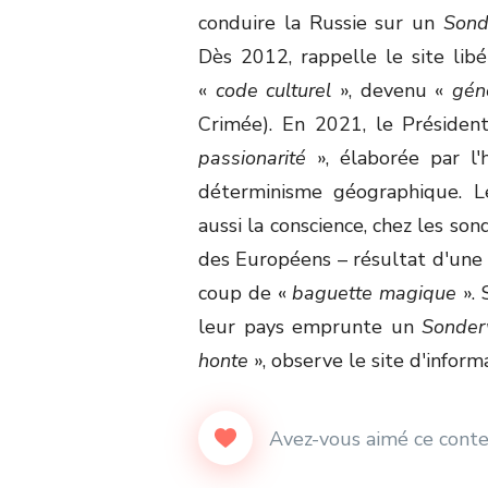
conduire la Russie sur un
Son
Dès 2012, rappelle le site libé
«
code culturel
», devenu «
gén
Crimée). En 2021, le Présiden
passionarité
», élaborée par l'
déterminisme géographique. L
aussi la conscience, chez les so
des Européens – résultat d'une
coup de «
baguette magique
». 
leur pays emprunte un
Sonde
honte
», observe le site d'inform