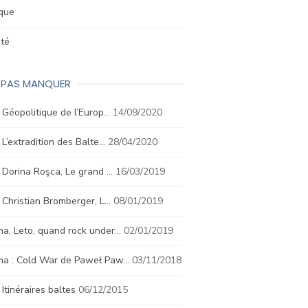
ique
été
E PAS MANQUER
. Géopolitique de l’Europ…
14/09/2020
. L’extradition des Balte…
28/04/2020
. Dorina Roşca, Le grand …
16/03/2019
. Christian Bromberger, L…
08/01/2019
a. Leto, quand rock under…
02/01/2019
ma : Cold War de Paweł Paw…
03/11/2018
. Itinéraires baltes
06/12/2015