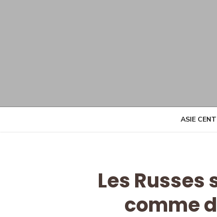
Skip
to
content
ASIE CEN
Les Russes 
comme de