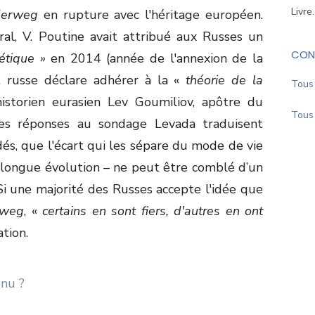
Livre
derweg
en rupture avec l'héritage européen.
ral, V. Poutine avait attribué aux Russes un
CON
étique »
en 2014 (année de l'annexion de la
t russe déclare adhérer à la «
théorie de la
Tous 
historien eurasien Lev Goumiliov, apôtre du
Tous 
es réponses au sondage Levada traduisent
ndés, que l'écart qui les sépare du mode de vie
 longue évolution – ne peut être comblé d’un
Si une majorité des Russes accepte l'idée que
rweg
, «
certains en sont fiers, d'autres en ont
ation.