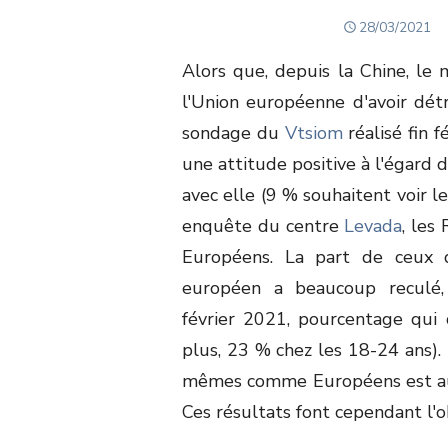
POSTED
28/03/2021
ON
Alors que, depuis la Chine, le 
l'Union européenne d'avoir détr
sondage du
Vtsiom
réalisé fin 
une attitude positive à l'égard 
avec elle (9 % souhaitent voir l
enquête du centre
Levada
, les
Européens. La part de ceux 
européen a beaucoup recul
février 2021, pourcentage qui 
plus, 23 % chez les 18-24 ans). 
mêmes comme Européens est aus
Ces résultats font cependant l'o