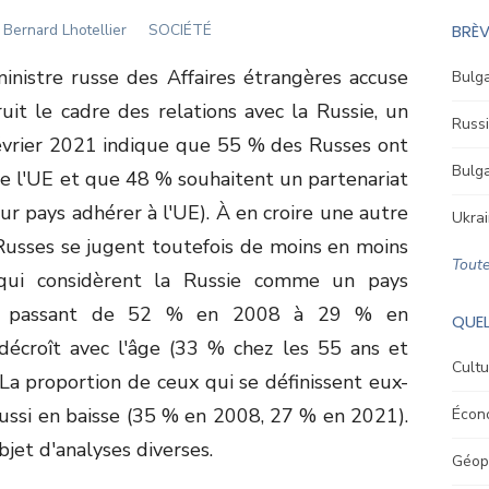
Author
Bernard Lhotellier
SOCIÉTÉ
BRÈV
ministre russe des Affaires étrangères accuse
Bulga
uit le cadre des relations avec la Russie, un
Russi
février 2021 indique que 55 % des Russes ont
Bulga
de l'UE et que 48 % souhaitent un partenariat
eur pays adhérer à l'UE). À en croire une autre
Ukrai
 Russes se jugent toutefois de moins en moins
Toute
qui considèrent la Russie comme un pays
é, passant de 52 % en 2008 à 29 % en
QUEL
décroît avec l'âge (33 % chez les 55 ans et
Cultu
La proportion de ceux qui se définissent eux-
si en baisse (35 % en 2008, 27 % en 2021).
Écon
bjet d'analyses diverses.
Géopo