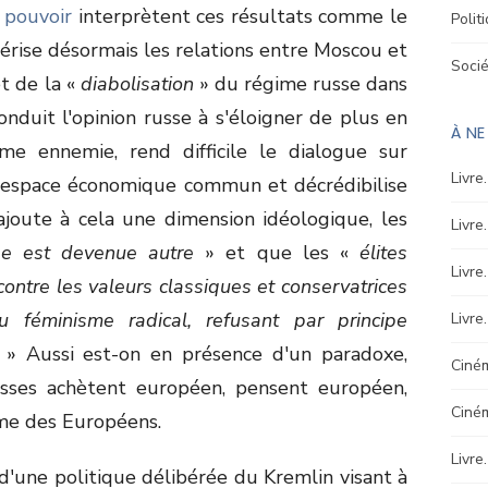
u
pouvoir
interprètent ces résultats comme le
Polit
térise désormais les relations entre Moscou et
Soci
et de la «
diabolisation
» du régime russe dans
nduit l'opinion russe à s'éloigner de plus en
À N
e ennemie, rend difficile le dialogue sur
Livre
un espace économique commun et décrédibilise
ajoute à cela une dimension idéologique, les
Livre
pe est devenue autre
» et que les «
élites
Livre
contre les valeurs classiques et conservatrices
 féminisme radical, refusant par principe
Livre
. » Aussi est-on en présence d'un paradoxe,
Ciném
usses achètent européen, pensent européen,
Ciné
me des Européens.
Livre
 d'une politique délibérée du Kremlin visant à