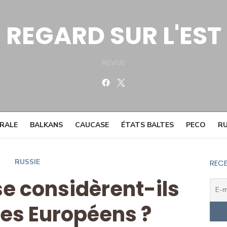
REGARD SUR L'EST
REVUE
Facebook
Twitter
TRALE
BALKANS
CAUCASE
ÉTATS BALTES
PECO
RU
RUSSIE
RECE
se considèrent-ils
s Européens ?