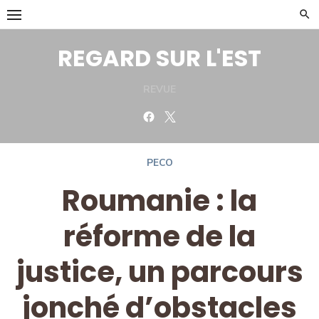
Skip
to
content
REGARD SUR L'EST
REVUE
Facebook
Twitter
PECO
Roumanie : la
réforme de la
justice, un parcours
jonché d’obstacles