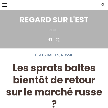
Skip
to
content
REGARD SUR L'EST
REVUE
Facebook
Twitter
ÉTATS BALTES
,
RUSSIE
Les sprats baltes
bientôt de retour
sur le marché russe
?