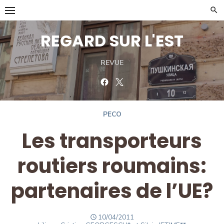
Skip
to
content
REGARD SUR L'EST
REVUE
Facebook
Twitter
PECO
Les transporteurs
routiers roumains:
partenaires de l’UE?
POSTED
10/04/2011