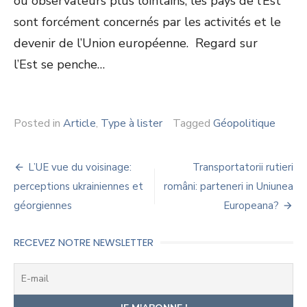
ou observateurs plus lointains, les pays de l’Est
sont forcément concernés par les activités et le
devenir de l’Union européenne. Regard sur
l’Est se penche…
Posted in
Article
,
Type à lister
Tagged
Géopolitique
Navigation
L’UE vue du voisinage:
Transportatorii rutieri
de
perceptions ukrainiennes et
români: parteneri in Uniunea
géorgiennes
Europeana?
l’article
RECEVEZ NOTRE NEWSLETTER