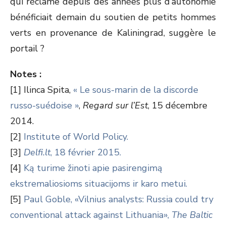
qui réclame depuis des années plus d’autonomie
bénéficiait demain du soutien de petits hommes
verts en provenance de Kaliningrad, suggère le
portail ?
Notes :
[1] Ilinca Spita,
« Le sous-marin de la discorde
russo-suédoise »
,
Regard sur l’Est
, 15 décembre
2014.
[2]
Institute of World Policy.
[3]
Delfi.lt
, 18 février 2015.
[4]
Ką turime žinoti apie pasirengimą
ekstremaliosioms situacijoms ir karo metui.
[5]
Paul Goble, «Vilnius analysts: Russia could try
conventional attack against Lithuania»,
The Baltic