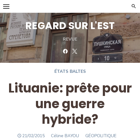
Skip
to
content
REGARD SUR L'EST
REVUE
Facebook
Twitter
ÉTATS BALTES
Lituanie: prête pour
une guerre
hybride?
POSTED
Author
21/02/2015
Céline BAYOU
GÉOPOLITIQUE