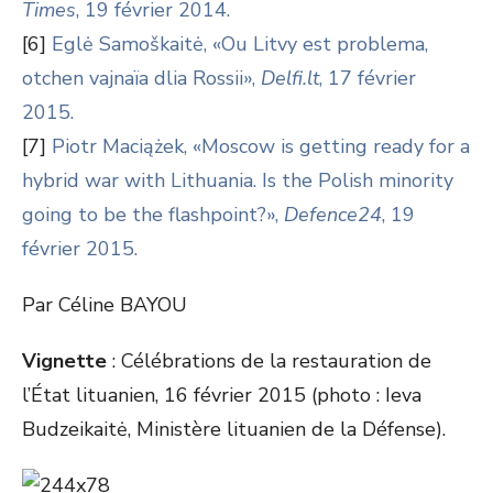
Times
, 19 février 2014.
[6]
Eglė Samoškaitė, «Ou Litvy est problema,
otchen vajnaïa dlia Rossii»,
Delfi.lt
, 17 février
2015.
[7]
Piotr Maciążek, «Moscow is getting ready for a
hybrid war with Lithuania. Is the Polish minority
going to be the flashpoint?»,
Defence24
, 19
février 2015.
Par Céline BAYOU
Vignette
: Célébrations de la restauration de
l’État lituanien, 16 février 2015 (photo : Ieva
Budzeikaitė, Ministère lituanien de la Défense).