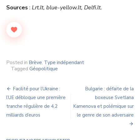
Sources
:
Lrt.lt, blue-yellow.lt, Delfi.lt.
Posted in
Brève
,
Type indépendant
Tagged
Géopolitique
Navigation
Facilité pour l’Ukraine :
Bulgarie : défaite de la
de
l’UE débloque une première
boxeuse Svetlana
tranche régulière de 4,2
Kamenova et polémique sur
l’article
milliards d’euros
le genre de son adversaire