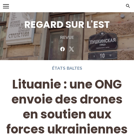
Skip
to
content
REGARD SUR L'EST
REVUE
Facebook
Twitter
ÉTATS BALTES
Lituanie : une ONG
envoie des drones
en soutien aux
forces ukrainiennes