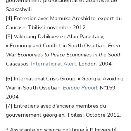
gouvernement pro-occidental et atlantiste de
Saakashvili.
[4] Entretien avec Mamuka Areshidze, expert du
Caucase, Tbilissi, novembre 2012.
[5] Vakhtang Dzhikaev et Alan Parastaev,
« Economy and Conflict in South Ossetia »,
From
War Economies to Peace Economies in the South
Caucasus
,
International Alert
, London, 2004.
[6] International Crisis Group, « Georgia: Avoiding
War in South Ossetia »,
Europe Report
, N°159,
2004.
[7] Entretiens avec d'anciens membres du
gouvernement géorgien, Tbilissi, Octobre 2012.
* Assistante en science politique à l’Université