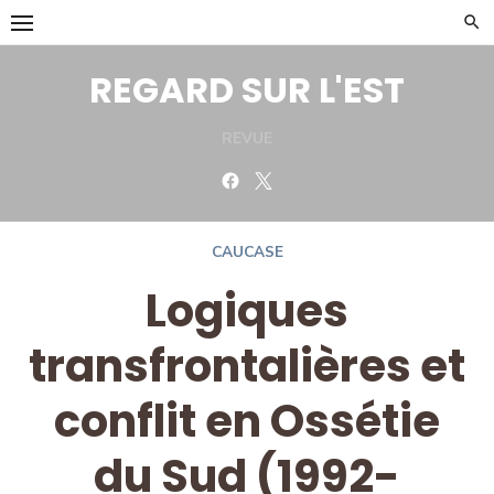
Skip
to
content
REGARD SUR L'EST
REVUE
Facebook
Twitter
CAUCASE
Logiques
transfrontalières et
conflit en Ossétie
du Sud (1992-