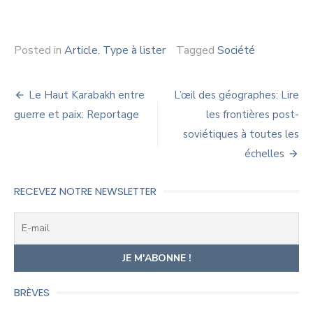
Posted in
Article
,
Type à lister
Tagged
Société
Navigation
Le Haut Karabakh entre
L’œil des géographes: Lire
de
guerre et paix: Reportage
les frontières post-
soviétiques à toutes les
l’article
échelles
RECEVEZ NOTRE NEWSLETTER
BRÈVES