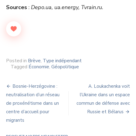
Sources
:
Depo.ua, ua.energy, Tvrain.ru.
Posted in
Brève
,
Type indépendant
Tagged
Économie
,
Géopolitique
Navigation
Bosnie-Herzégovine :
A. Loukachenka voit
de
neutralisation d’un réseau
l’Ukraine dans un espace
de proxénétisme dans un
commun de défense avec
l’article
centre d’accueil pour
Russie et Bélarus
migrants