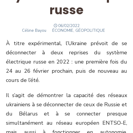
russe
POSTED
06/02/2022
Author
ON
Céline Bayou
ÉCONOMIE, GÉOPOLITIQUE
À titre expérimental, l’Ukraine prévoit de se
déconnecter à deux reprises du système
électrique russe en 2022 : une première fois du
24 au 26 février prochain, puis de nouveau au
cours de l’été.
Il s’agit de démontrer la capacité des réseaux
ukrainiens à se déconnecter de ceux de Russie et
du Bélarus et à se connecter presque
simultanément au réseau européen ENTSO-E,
mais aussi à fonctionner en autonomie.