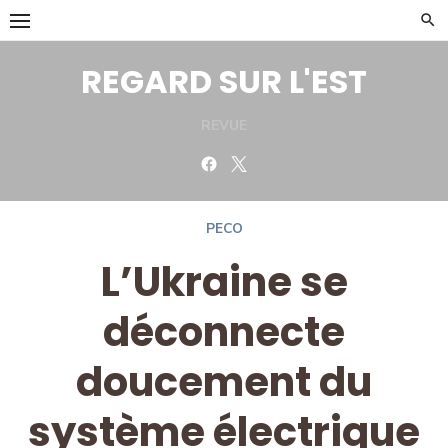
Skip
to
content
REGARD SUR L'EST
REVUE
Facebook
Twitter
PECO
L’Ukraine se
déconnecte
doucement du
système électrique