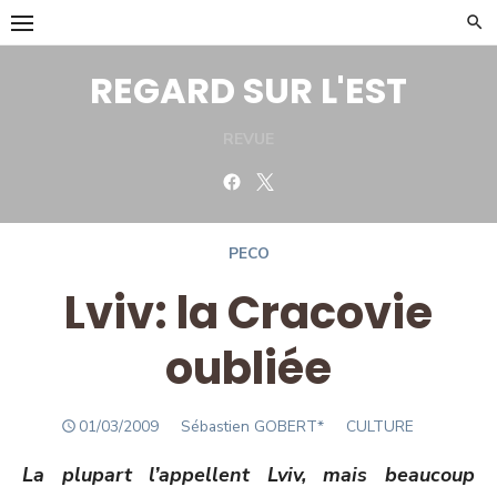
Skip
to
content
REGARD SUR L'EST
REVUE
Facebook
Twitter
PECO
Lviv: la Cracovie
oubliée
POSTED
Author
01/03/2009
Sébastien GOBERT*
CULTURE
ON
La plupart l’appellent Lviv, mais beaucoup